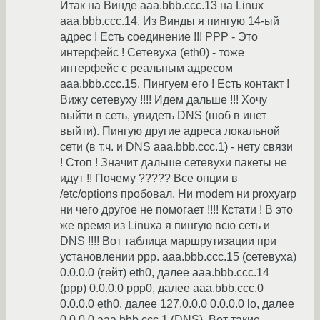
Итак на Винде aaa.bbb.ccc.13 на Linux
aaa.bbb.ccc.14. Из Винды я пингую 14-ый
адрес ! Есть соединение !!! PPP - Это
интерфейс ! Сетевуха (eth0) - тоже
интерфейс с реальным адресом
aaa.bbb.ccc.15. Пингуем его ! Есть контакт !
Вижу сетевуху !!!! Идем дальше !!! Хочу
выйти в сеть, увидеть DNS (шоб в инет
выйти). Пингую другие адреса локальной
сети (в т.ч. и DNS aaa.bbb.ccc.1) - нету связи
! Стоп ! Значит дальше сетевухи пакеты не
идут !! Почему ????? Все опции в
/etc/options пробовал. Ни modem ни proxyarp
ни чего другое не помогает !!!! Кстати ! В это
же время из Linuxa я пингую всю сеть и
DNS !!!! Вот таблица маршрутизации при
установлении ppp. aaa.bbb.ccc.15 (сетевуха)
0.0.0.0 (гейт) eth0, далее aaa.bbb.ccc.14
(ppp) 0.0.0.0 ppp0, далее aaa.bbb.ccc.0
0.0.0.0 eth0, далее 127.0.0.0 0.0.0.0 lo, далее
0.0.0.0 aaa.bbb.ccc.1 (DNS). Вот такие