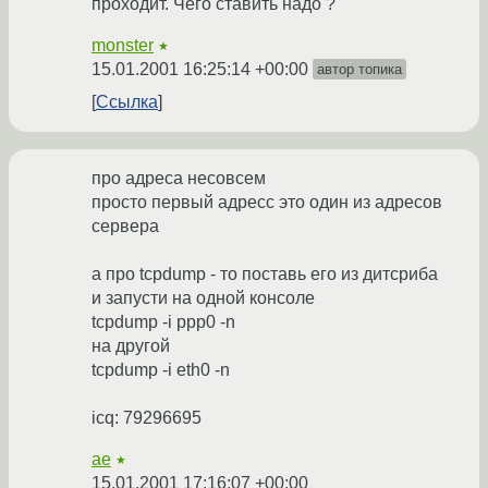
проходит. Чего ставить надо ?
monster
★
15.01.2001 16:25:14 +00:00
автор топика
Ссылка
про адреса несовсем
просто первый адресс это один из адресов
сервера
а про tcpdump - то поставь его из дитсриба
и запусти на одной консоле
tcpdump -i ppp0 -n
на другой
tcpdump -i eth0 -n
icq: 79296695
ae
★
15.01.2001 17:16:07 +00:00