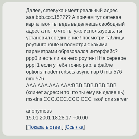
Далее, сетевуха имеет реальный адрес
aaa.bbb.ccc.15???? А причем тут сетевая
карта твоя ты ведь выделяешь свободный
адрес а не то что ты уже используешь. ты
установил соединение ! посмотри таблицу
роутинга route и посмотри с какими
параметрами образовался интерфейс?
ppp0 и есть ли на него роутинг! На сервере
ppp! 1 если у тебя точно pap, в файле
options modem crtscts asyncmap 0 mtu 576
mru 576
AAA.AAA.AAA.AAA:BBB.BBB.BBB.BBB
(клинет адрес: и то что ты ему выделяешь)
ms-dns CCC.CCC.CCC.CCC твой dns server
anonymous
15.01.2001 18:28:17 +00:00
Показать ответ
Ссылка