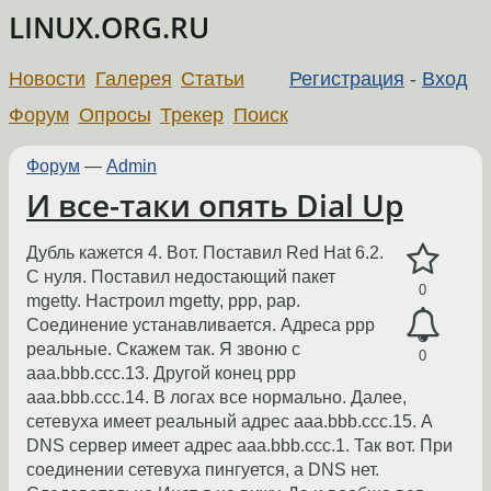
LINUX.ORG.RU
Новости
Галерея
Статьи
Регистрация
-
Вход
Форум
Опросы
Трекер
Поиск
Форум
—
Admin
И все-таки опять Dial Up
Дубль кажется 4. Вот. Поставил Red Hat 6.2.
С нуля. Поставил недостающий пакет
0
mgetty. Настроил mgetty, ppp, pap.
Соединение устанавливается. Адреса ppp
реальные. Скажем так. Я звоню с
0
aaa.bbb.ccc.13. Другой конец ppp
aaa.bbb.ccc.14. В логах все нормально. Далее,
сетевуха имеет реальный адрес aaa.bbb.ccc.15. А
DNS сервер имеет адрес aaa.bbb.ccc.1. Так вот. При
соединении сетевуха пингуется, а DNS нет.