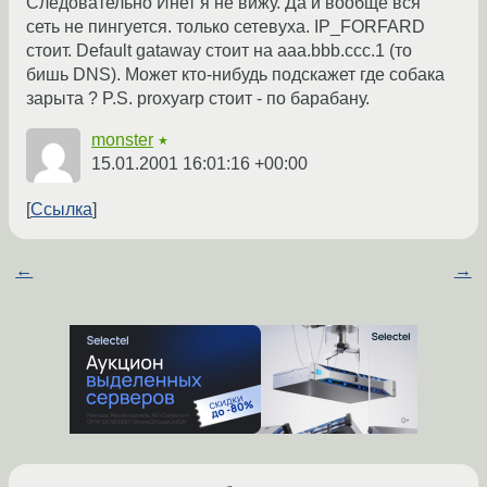
Следовательно Инет я не вижу. Да и вообще вся
сеть не пингуется. только сетевуха. IP_FORFARD
стоит. Default gataway стоит на aaa.bbb.ccc.1 (то
бишь DNS). Может кто-нибудь подскажет где собака
зарыта ? P.S. proxyarp стоит - по барабану.
monster
★
15.01.2001 16:01:16 +00:00
Ссылка
←
→