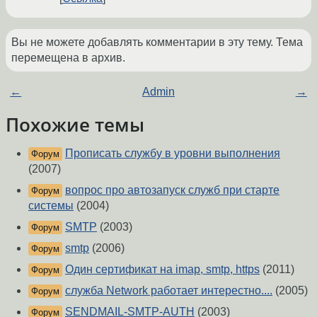
Вы не можете добавлять комментарии в эту тему. Тема
перемещена в архив.
←
Admin
→
Похожие темы
Прописать службу в уровни выполнения
Форум
(2007)
вопрос про автозапуск служб при старте
Форум
системы
(2004)
SMTP
(2003)
Форум
smtp
(2006)
Форум
Один сертификат на imap, smtp, https
(2011)
Форум
служба Network работает интерестно....
(2005)
Форум
SENDMAIL-SMTP-AUTH
(2003)
Форум