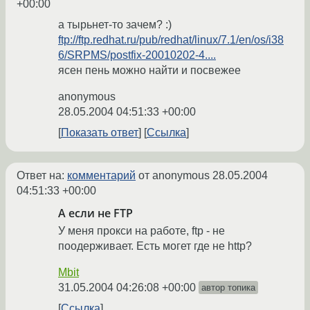
+00:00
а тырьнет-то зачем? :)
ftp://ftp.redhat.ru/pub/redhat/linux/7.1/en/os/i38
6/SRPMS/postfix-20010202-4....
ясен пень можно найти и посвежее
anonymous
28.05.2004 04:51:33 +00:00
Показать ответ
Ссылка
Ответ на:
комментарий
от anonymous
28.05.2004
04:51:33 +00:00
А если не FTP
У меня прокси на работе, ftp - не
поодерживает. Есть могет где не http?
Mbit
31.05.2004 04:26:08 +00:00
автор топика
Ссылка