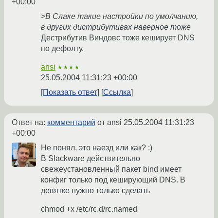
+00:00
>В Слаке такие настройки по умолчанию,
в других дистрибутивах наверное тоже
Дестрибутив Виндовс тоже кеширует DNS
по дефолту.
ansi
★★★★
25.05.2004 11:31:23 +00:00
Показать ответ
Ссылка
Ответ на:
комментарий
от ansi
25.05.2004 11:31:23
+00:00
Не понял, это наезд или как? :)
В Slackware действительно
свежеустановленный пакет bind имеет
конфиг только под кеширующий DNS. В
девятке нужно только сделать
chmod +x /etc/rc.d/rc.named