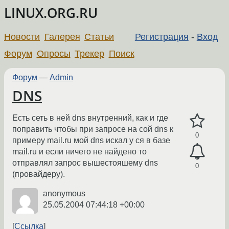
LINUX.ORG.RU
Новости
Галерея
Статьи
Регистрация
-
Вход
Форум
Опросы
Трекер
Поиск
Форум
—
Admin
DNS
Есть сеть в ней dns внутренний, как и где
поправить чтобы при запросе на сой dns к
0
примеру mail.ru мой dns искал у ся в базе
mail.ru и если ничего не найдено то
отправлял запрос вышестояшему dns
0
(провайдеру).
anonymous
25.05.2004 07:44:18 +00:00
Ссылка