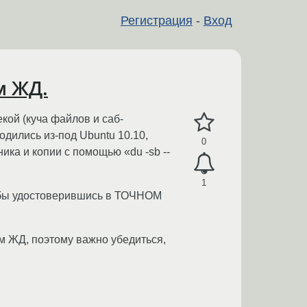
Регистрация
-
Вход
м ЖД.
кой (куча файлов и саб-
водились из-под Ubuntu 10.10,
0
ка и копии с помощью «du -sb --
1
тя бы удостоверившись в ТОЧНОМ
ом ЖД, поэтому важно убедиться,