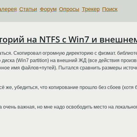
алерея
Статьи
Форум
Опросы
Трекер
Поиск
орий на NTFS с Win7 и внешне
аться. Скопировал огромную директорию с физмат. библиоте
о диска (Win7 partition) на внешний ЖД (все действия произ
ное имя файлов+путей). Пытался сравнить размеры источни
 всё же, убедиться, что копирование прошло без сбоев (хо
ка очень важная, но мне надо освободить место на локальн