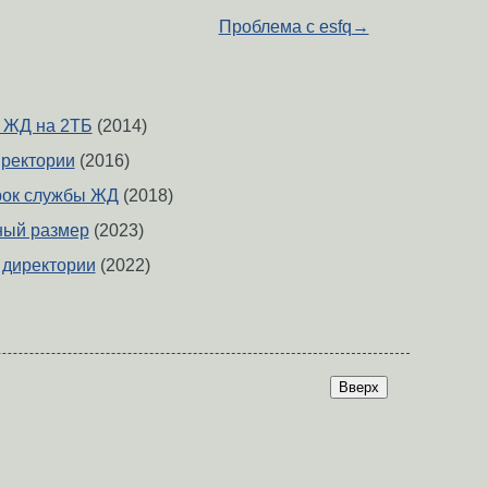
Проблема с esfq
→
 ЖД на 2ТБ
(2014)
иректории
(2016)
рок службы ЖД
(2018)
ный размер
(2023)
 директории
(2022)
Вверх