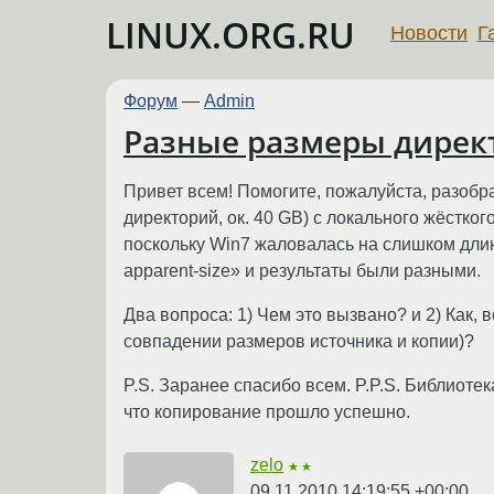
LINUX.ORG.RU
Новости
Г
Форум
—
Admin
Разные размеры директ
Привет всем! Помогите, пожалуйста, разобр
директорий, ок. 40 GB) с локального жёстког
поскольку Win7 жаловалась на слишком длин
apparent-size» и результаты были разными.
Два вопроса: 1) Чем это вызвано? и 2) Как,
совпадении размеров источника и копии)?
P.S. Заранее спасибо всем. P.P.S. Библиоте
что копирование прошло успешно.
zelo
★★
09.11.2010 14:19:55 +00:00