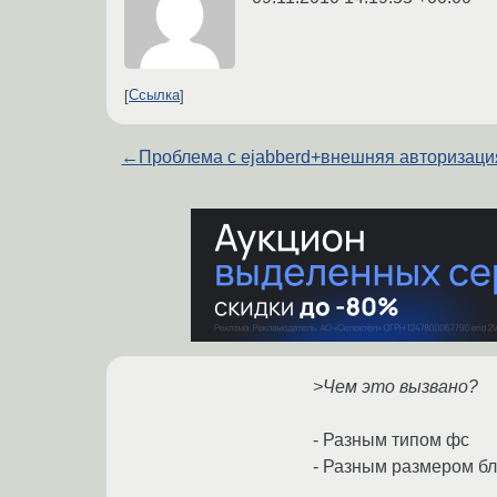
Ссылка
←
Проблема с ejabberd+внешняя авторизаци
>Чем это вызвано?
- Разным типом фс
- Разным размером бл