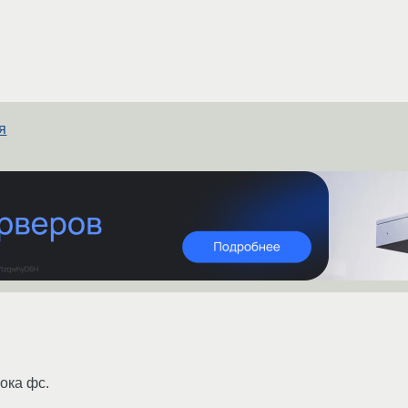
я
ока фс.