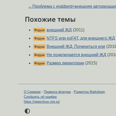
←
Проблема с ejabberd+внешняя авторизаци
Похожие темы
внешний ЖД
(2011)
Форум
NTFS или exFAT, для внешнего ЖД
Форум
Внешний ЖД. Починиться или
(2018
Форум
Не подключается внешний ЖД
(201
Форум
Размер директории
(2015)
Форум
О Сервере
-
Правила форума
-
Разметка Markdown
Сообщить об ошибке
https://www.linux.org.ru/