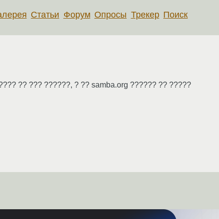
алерея
Статьи
Форум
Опросы
Трекер
Поиск
??? ?? ??? ??????, ? ?? samba.org ?????? ?? ?????