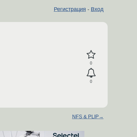
Регистрация
-
Вход
0
0
NFS & PLIP
→