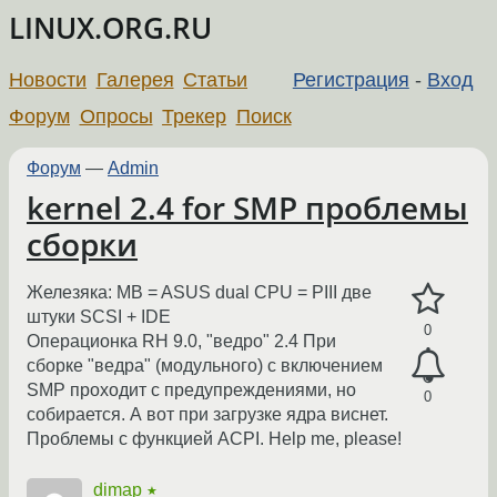
LINUX.ORG.RU
Новости
Галерея
Статьи
Регистрация
-
Вход
Форум
Опросы
Трекер
Поиск
Форум
—
Admin
kernel 2.4 for SMP проблемы
сборки
Железяка: MB = ASUS dual CPU = PIII две
штуки SCSI + IDE
0
Операционка RH 9.0, "ведро" 2.4 При
сборке "ведра" (модульного) с включением
SMP проходит с предупреждениями, но
0
собирается. А вот при загрузке ядра виснет.
Проблемы с функцией ACPI. Help me, please!
dimap
★