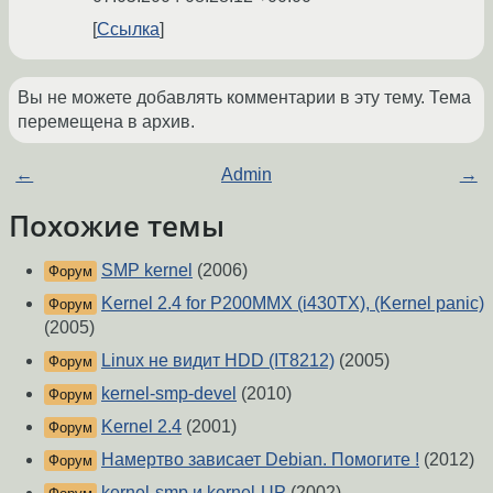
Ссылка
Вы не можете добавлять комментарии в эту тему. Тема
перемещена в архив.
←
Admin
→
Похожие темы
SMP kernel
(2006)
Форум
Kernel 2.4 for P200MMX (i430TX), (Kernel panic)
Форум
(2005)
Linux не видит HDD (IT8212)
(2005)
Форум
kernel-smp-devel
(2010)
Форум
Kernel 2.4
(2001)
Форум
Намертво зависает Debian. Помогите !
(2012)
Форум
kernel-smp и kernel-UP
(2002)