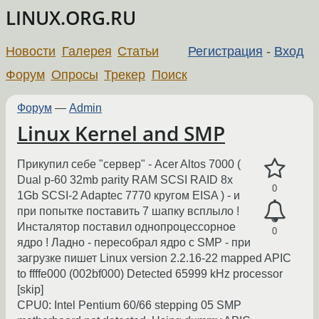
LINUX.ORG.RU
Новости
Галерея
Статьи
Регистрация
-
Вход
Форум
Опросы
Трекер
Поиск
Форум
—
Admin
Linux Kernel and SMP
Прикупил себе "сервер" - Acer Altos 7000 (
Dual p-60 32mb parity RAM SCSI RAID 8x
0
1Gb SCSI-2 Adaptec 7770 кругом EISA ) - и
при попытке поставить 7 шапку всплыло !
Инсталятор поставил однопроцессорное
0
ядро ! Ладно - пересобрал ядро с SMP - при
загрузке пишет Linux version 2.2.16-22 mapped APIC
to ffffe000 (002bf000) Detected 65999 kHz processor
[skip]
CPU0: Intel Pentium 60/66 stepping 05 SMP