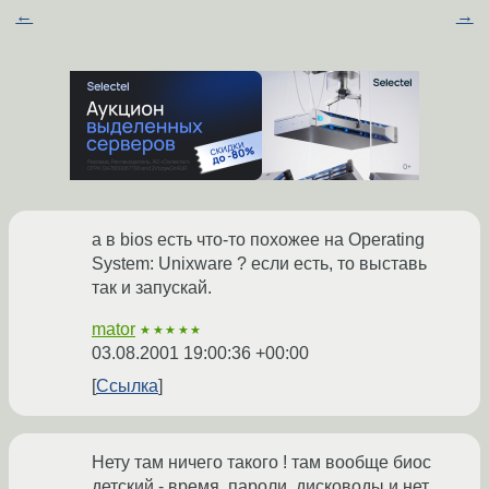
←
→
а в bios есть что-то похожее на Operating
System: Unixware ? если есть, то выставь
так и запускай.
mator
★★★★★
03.08.2001 19:00:36 +00:00
Ссылка
Нету там ничего такого ! там вообще биос
детский - время, пароли, дисководы и нет