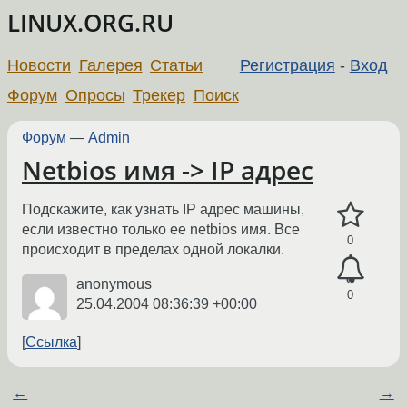
LINUX.ORG.RU
Новости
Галерея
Статьи
Регистрация
-
Вход
Форум
Опросы
Трекер
Поиск
Форум
—
Admin
Netbios имя -> IP адрес
Подскажите, как узнать IP адрес машины,
если известно только ее netbios имя. Все
0
происходит в пределах одной локалки.
anonymous
0
25.04.2004 08:36:39 +00:00
Ссылка
←
→