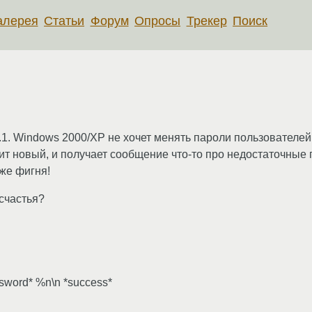
алерея
Статьи
Форум
Опросы
Трекер
Поиск
1. Windows 2000/XP не хочет менять пароли пользователей 
дит новый, и получает сообщение что-то про недостаточные
аже фигня!
 счастья?
sword* %n\n *success*