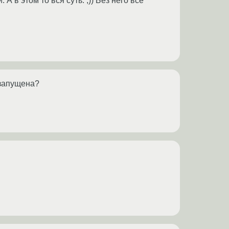
А в этом то вся суть. ;)) Без него все
 запущена?