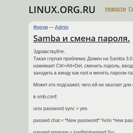
LINUX.ORG.RU
Новости
Г
Форум
—
Admin
Samba и смена пароля.
Здравствуйте.
Такая глупая проблема: Домен на Samba 3.0.
нажимает Ctrl+Alt+Del, сменить пароль, вво
заходить в винду как root и менять пароли-т
Может кто подскажет, чего ей не хватает для
в smb.conf:
unix password sync = yes
passwd chat = *New password* %n\n *new pas
passwd program = /usr/bin/passwd %u