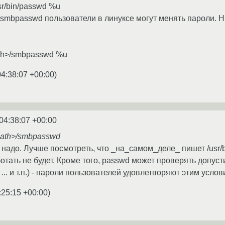
sr/bin/passwd %u
smbpasswd пользователи в линуксе могут менять пароли. Ни
ath>/smbpasswd %u
04:38:07 +00:00
)
04:38:07 +00:00
path>/smbpasswd
 надо. Лучше посмотреть, что _на_самом_деле_ пишет /usr/b
отать не будет. Кроме того, passwd может проверять допуст
... и т.п.) - пароли пользователей удовлетворяют этим усло
:25:15 +00:00
)