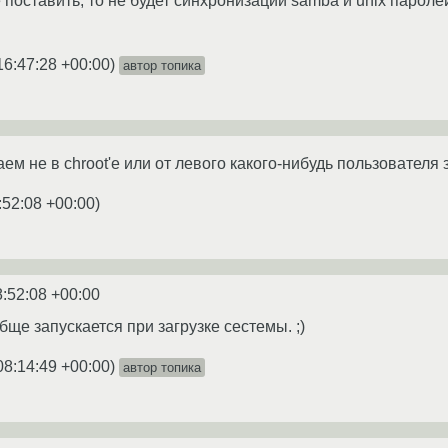
поставить, то не будет синхронизации samba и unix паролей. 
16:47:28 +00:00
)
автор топика
аем не в chroot'е или от левого какого-нибудь пользователя
:52:08 +00:00
)
8:52:08 +00:00
бще запускается при загрузке сестемы. ;)
08:14:49 +00:00
)
автор топика