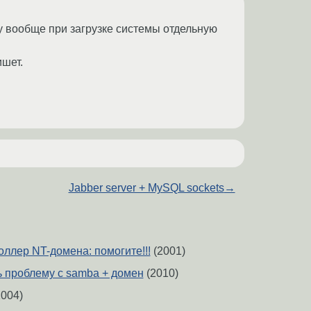
огу вообще при загрузке системы отдельную
ишет.
Jabber server + MySQL sockets
→
ллер NT-домена: помогите!!!
(2001)
 проблему с samba + домен
(2010)
004)