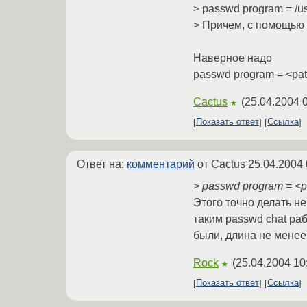
> passwd program = /u
> Причем, с помощью 
Наверное надо
passwd program = <p
Cactus
(
25.04.2004 
★
Показать ответ
Ссылка
Ответ на:
комментарий
от Cactus
25.04.2004 
> passwd program = <
Этого точно делать не
таким passwd chat раб
были, длина не менее 
Rock
(
25.04.2004 10
★
Показать ответ
Ссылка