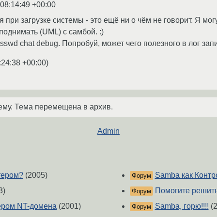
 08:14:49 +00:00
ся при загрузке системы - это ещё ни о чём не говорит. Я м
однимать (UML) с самбой. :)
swd chat debug. Попробуй, может чего полезного в лог зап
:24:38 +00:00
)
ему. Тема перемещена в архив.
Admin
тером?
(2005)
Samba как Контро
Форум
3)
Помогите решить
Форум
ером NT-домена
(2001)
Samba, горю!!!!
(2
Форум