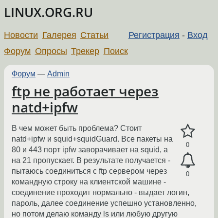
LINUX.ORG.RU
Новости
Галерея
Статьи
Регистрация
-
Вход
Форум
Опросы
Трекер
Поиск
Форум
—
Admin
ftp не работает через
natd+ipfw
В чем может быть проблема? Стоит
natd+ipfw и squid+squidGuard. Все пакеты на
0
80 и 443 порт ipfw заворачивает на squid, а
на 21 пропускает. В результате получается -
пытаюсь соединиться с ftp сервером через
0
командную строку на клиентской машине -
соединение проходит нормально - выдает логин,
пароль, далее соединение успешно установленно,
но потом делаю команду ls или любую другую