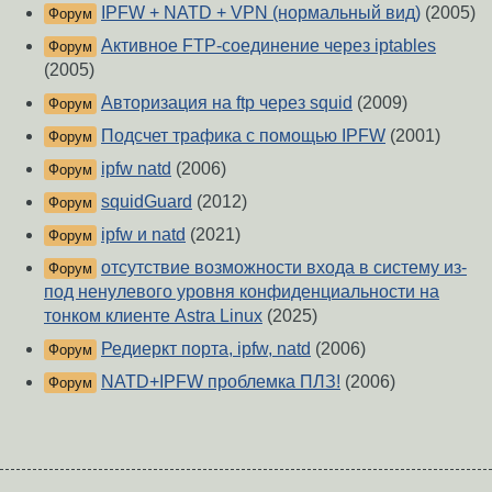
IPFW + NATD + VPN (нормальный вид)
(2005)
Форум
Активное FTP-соединение через iptables
Форум
(2005)
Авторизация на ftp через squid
(2009)
Форум
Подсчет трафика с помощью IPFW
(2001)
Форум
ipfw natd
(2006)
Форум
squidGuard
(2012)
Форум
ipfw и natd
(2021)
Форум
отсутствие возможности входа в систему из-
Форум
под ненулевого уровня конфиденциальности на
тонком клиенте Astra Linux
(2025)
Редиеркт порта, ipfw, natd
(2006)
Форум
NATD+IPFW проблемка ПЛЗ!
(2006)
Форум