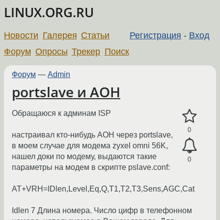
LINUX.ORG.RU
Новости
Галерея
Статьи
Регистрация
-
Вход
Форум
Опросы
Трекер
Поиск
Форум
—
Admin
portslave и АОН
Обращаюся к админам ISP
0
настраивал кто-нибудь АОН через portslave,
в моем случае для модема zyxel omni 56K,
нашел доки по модему, выдаются такие
0
параметры на модем в скрипте pslave.conf:
AT+VRH=IDlen,Level,Eq,Q,T1,T2,T3,Sens,AGC,Cat
Idlen 7 Длина номера. Число цифр в телефонном