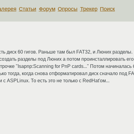
алерея
Статьи
Форум
Опросы
Трекер
Поиск
ть диск 60 гигов. Раньше там был FAT32, и Люних разделы.
создать разделы под Люних а потом проинсталлировать его,
рочке "Isapnp:Scanning for PnP cards..." Потом начиналась
ко тогда, когда снова отформатировал диск сначало под FA
с ASPLinux. То есть это не только с RedHat'ом...