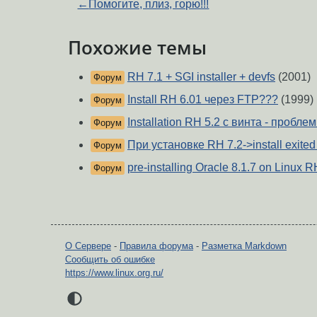
←
Помогите, плиз, горю!!!
Похожие темы
RH 7.1 + SGI installer + devfs
(2001)
Форум
Install RH 6.01 через FTP???
(1999)
Форум
Installation RH 5.2 с винта - проблемы
Форум
При установке RH 7.2->install exited
Форум
pre-installing Oracle 8.1.7 on Linux R
Форум
О Сервере
-
Правила форума
-
Разметка Markdown
Сообщить об ошибке
https://www.linux.org.ru/