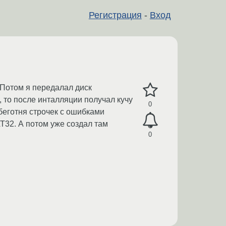
Регистрация
-
Вход
 Потом я передалал диск
 то после инталляции получал кучу
0
 беготня строчек с ошибками
T32. А потом уже создал там
0