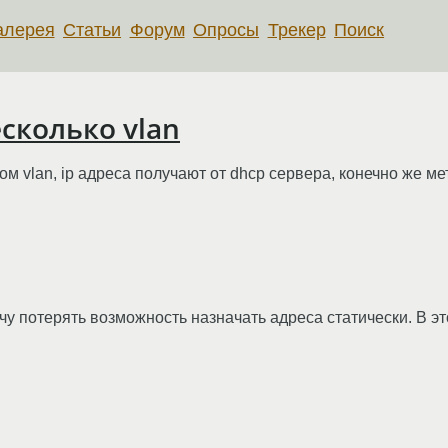
алерея
Статьи
Форум
Опросы
Трекер
Поиск
есколько vlan
 vlan, ip адреса получают от dhcp сервера, конечно же мето
очу потерять возможность назначать адреса статически. В э