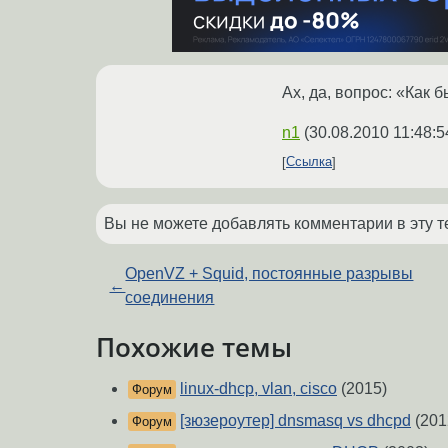
Ах, да, вопрос: «Как 
n1
(
30.08.2010 11:48:5
Ссылка
Вы не можете добавлять комментарии в эту т
OpenVZ + Squid, постоянные разрывы
←
соединения
Похожие темы
linux-dhcp, vlan, cisco
(2015)
Форум
[зюзероутер] dnsmasq vs dhcpd
(201
Форум