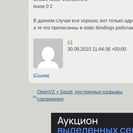
lease 0 2
В данном случае все хорошо, вот только ад
а те что прописанны в static-bindings работаю
n1
30.08.2010 11:44:36 +00:00
Ссылка
OpenVZ + Squid, постоянные разрывы
←
соединения