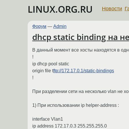
LINUX.ORG.RU
Новости
Г
Форум
—
Admin
dhcp static binding на н
В данный момент все хосты находятся в одном
!
ip dhcp pool static
origin file t
ftp://172.17.0.1/static-bindings
!
При разделении сети на несколько vlan не х
1) При использовании ip helper-address :
interface Vlan1
ip address 172.17.0.3 255.255.255.0