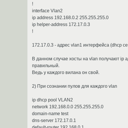
!
interface Vlan2
ip address 192.168.0.2 255.255.255.0
ip helper-address 172.17.0.3
!
172.17.0.3 - адрес vlan1 интерфейса (dhcp 
В данном случае хосты на vlan получают ip а
правильный.
Ведь у каждого вилана он свой.
2) При сознании пулов для каждого vlan
ip dhcp pool VLAN2
network 192.168.0.0 255.255.255.0
domain-name test
dns-server 172.17.0.1
default-router 192.168.0.1