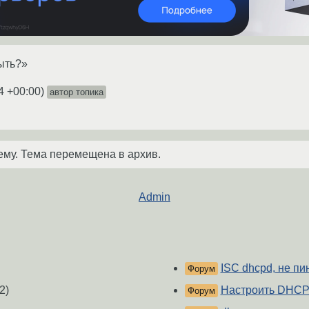
быть?»
4 +00:00
)
автор топика
ему. Тема перемещена в архив.
Admin
ISC dhcpd, не пи
Форум
2)
Настроить DHCP 
Форум