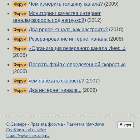
Чем измерить толщину канала?
(2009)
Форум
Мониторинг качества интернет
Форум
канала(скорость под нагрузкой)
(2012)
Два pppoe канала, как настроить?
(2018)
Форум
Резервирование интернет канала
(2008)
Форум
«Организация резервного канала Инет...»
Форум
(2006)
Послать файл с определенной скоростью
Форум
(2006)
чем нарезать скорость?
(2007)
Форум
Два интернет канала...
(2006)
Форум
О Сервере
-
Правила форума
-
Разметка Markdown
Вверх
Сообщить об ошибке
https://www.linux.org.ru/