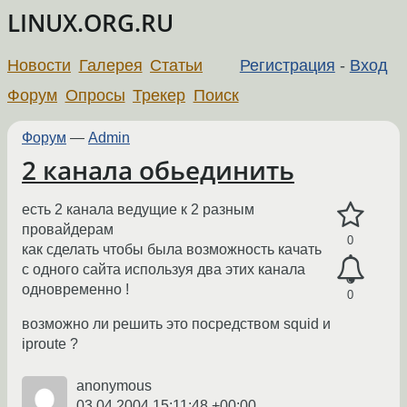
LINUX.ORG.RU
Новости
Галерея
Статьи
Регистрация
-
Вход
Форум
Опросы
Трекер
Поиск
Форум
—
Admin
2 канала обьединить
есть 2 канала ведущие к 2 разным
провайдерам
0
как сделать чтобы была возможность качать
с одного сайта используя два этих канала
одновременно !
0
возможно ли решить это посредством squid и
iproute ?
anonymous
03.04.2004 15:11:48 +00:00