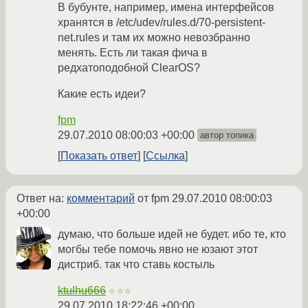
В бубунте, например, имена интерфейсов
хранятся в /etc/udev/rules.d/70-persistent-
net.rules и там их можно невозбранно
менять. Есть ли такая фича в
редхатоподобной ClearOS?
Какие есть идеи?
fpm
29.07.2010 08:00:03 +00:00
автор топика
Показать ответ
Ссылка
Ответ на:
комментарий
от fpm
29.07.2010 08:00:03
+00:00
думаю, что больше идей не будет. ибо те, кто
могбы тебе помочь явно не юзают этот
дистриб. так что ставь костыль
ktulhu666
☆☆☆
29.07.2010 18:22:46 +00:00