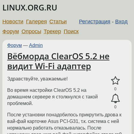
LINUX.ORG.RU
Новости
Галерея
Статьи
Регистрация
-
Вход
Форум
Опросы
Трекер
Поиск
Форум
—
Admin
Вёбморда ClearOS 5.2 не
видит Wi-Fi адаптер
Здравствуйте, уважаемые!
0
Во время настройки ClearOS 5.2 на
домашнем сервере я столкнулся с такой
проблемой.
0
После установки понадобилось прикрутить дрова к
вай-фай карточке Asus PCI-G31, т.к. система с ней
нормально работать отказывалась. После