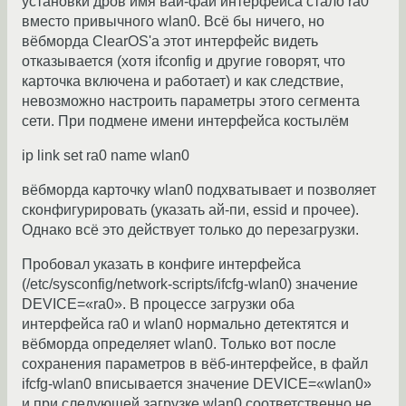
установки дров имя вай-фай интерфейса стало ra0
вместо привычного wlan0. Всё бы ничего, но
вёбморда ClearOS'а этот интерфейс видеть
отказывается (хотя ifconfig и другие говорят, что
карточка включена и работает) и как следствие,
невозможно настроить параметры этого сегмента
сети. При подмене имени интерфейса костылём
ip link set ra0 name wlan0
вёбморда карточку wlan0 подхватывает и позволяет
сконфигурировать (указать ай-пи, essid и прочее).
Однако всё это действует только до перезагрузки.
Пробовал указать в конфиге интерфейса
(/etc/sysconfig/network-scripts/ifcfg-wlan0) значение
DEVICE=«ra0». В процессе загрузки оба
интерфейса ra0 и wlan0 нормально детектятся и
вёбморда определяет wlan0. Только вот после
сохранения параметров в вёб-интерфейсе, в файл
ifcfg-wlan0 вписывается значение DEVICE=«wlan0»
и при следующей загрузке wlan0 соответственно не