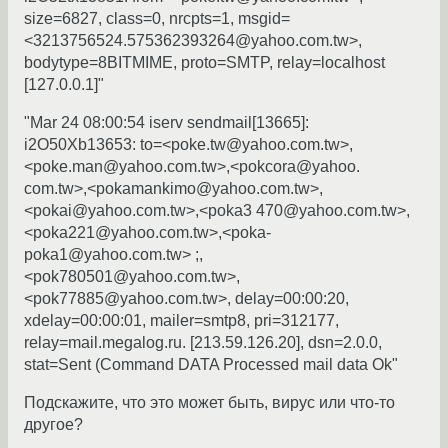
size=6827, class=0, nrcpts=1, msgid=
<3213756524.575362393264@yahoo.com.tw>,
bodytype=8BITMIME, proto=SMTP, relay=localhost
[127.0.0.1]"
"Mar 24 08:00:54 iserv sendmail[13665]:
i2O50Xb13653: to=<poke.tw@yahoo.com.tw>,
<poke.man@yahoo.com.tw>,<pokcora@yahoo.
com.tw>,<pokamankimo@yahoo.com.tw>,
<pokai@yahoo.com.tw>,<poka3 470@yahoo.com.tw>,
<poka221@yahoo.com.tw>,<poka-
poka1@yahoo.com.tw> ;,
<pok780501@yahoo.com.tw>,
<pok77885@yahoo.com.tw>, delay=00:00:20,
xdelay=00:00:01, mailer=smtp8, pri=312177,
relay=mail.megalog.ru. [213.59.126.20], dsn=2.0.0,
stat=Sent (Command DATA Processed mail data Ok"
Подскажите, что это может быть, вирус или что-то
другое?