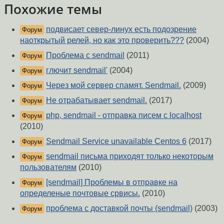
Похожие темы
подвисает север-линух есть подозрение
Форум
наоткрытый релей, но как это проверить???
(2004)
Проблема c sendmail
(2011)
Форум
глючит sendmail'
(2004)
Форум
Через мой сервер спамят. Sendmail.
(2009)
Форум
Не отрабатывает sendmail.
(2017)
Форум
php, sendmail - отправка писем с localhost
Форум
(2010)
Sendmail Service unavailable Centos 6
(2017)
Форум
sendmail письма приходят только некоторым
Форум
пользователям
(2010)
[sendmail] Проблемы в отправке на
Форум
определеные почтовые срвисы.
(2010)
проблема с доставкой почты (sendmail)
(2003)
Форум