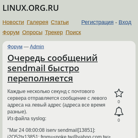
LINUX.ORG.RU
Новости
Галерея
Статьи
Регистрация
-
Вход
Форум
Опросы
Трекер
Поиск
Форум
—
Admin
Очередь сообщений
sendmail быстро
переполняется
Каждые несколько секунд с почтового
сервера отправляется сообщение с левого
0
адреса на левый адрес (адреса все время
разные).
Из файла syslog:
0
"Mar 24 08:00:08 iserv sendmail[13851]:
i2O52tx13851: from=<poke.tw@yahoo.com.tw>,