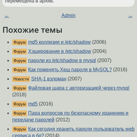
перемещена в архив.
←
Admin
→
Похожие темы
md5 коллизия и /etc/shadow
(2006)
Форум
Хэширование в /etc/shadow
(2004)
Форум
пароли из /etc/shadow в mysql
(2007)
Форум
Как поменять Хеш пароля в MySQL?
(2016)
Форум
SHA-1 взломан
(2007)
Новости
Файловая шара с авторизацией через mysql
Форум
(2018)
md5
(2016)
Форум
Пара вопросов по безопасному хранению и
Форум
передаче паролей
(2012)
Как сегодня хранить пароли пользователь web
Форум
сервиса в бд?
(2014)