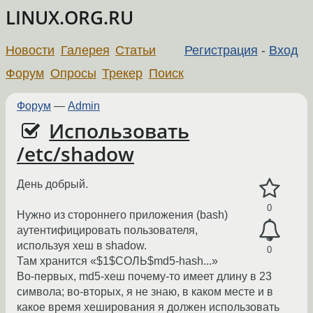
LINUX.ORG.RU
Новости
Галерея
Статьи
Регистрация
-
Вход
Форум
Опросы
Трекер
Поиск
Форум
—
Admin
Использовать
/etc/shadow
День добрый.
0
Нужно из стороннего приложения (bash)
аутентифицировать пользователя,
используя хеш в shadow.
0
Там хранится «$1$СОЛЬ$md5-hash...»
Во-первых, md5-хеш почему-то имеет длину в 23
символа; во-вторых, я не знаю, в каком месте и в
какое время хеширования я должен использовать