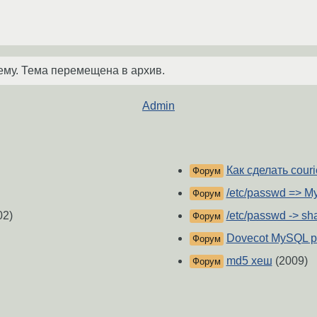
ему. Тема перемещена в архив.
Admin
Как сделать cour
Форум
/etc/passwd => 
Форум
02)
/etc/passwd -> s
Форум
Dovecot MySQL p
Форум
md5 хеш
(2009)
Форум