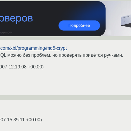
s.com/xbi/programming/md5-crypt
L можно без проблем, но проверять придётся ручками.
007 12:19:08 +00:00
)
007 15:35:11 +00:00
)