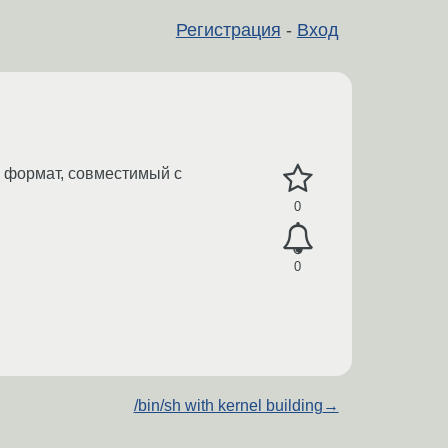
Регистрация
-
Вход
в формат, совместимый с
0
0
/bin/sh with kernel building
→