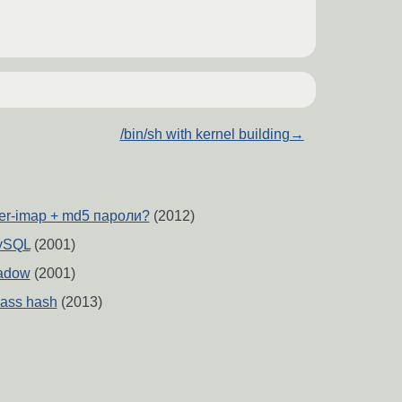
/bin/sh with kernel building
→
ier-imap + md5 пароли?
(2012)
MySQL
(2001)
hadow
(2001)
ass hash
(2013)