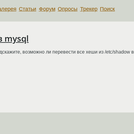
алерея
Статьи
Форум
Опросы
Трекер
Поиск
в mysql
одскажите, возможно ли перевести все хеши из /etc/shadow 