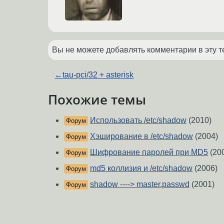
Вы не можете добавлять комментарии в эту т
←
tau-pci/32 + asterisk
Похожие темы
Использовать /etc/shadow
(2010)
Форум
Хэширование в /etc/shadow
(2004)
Форум
Шифрование паролей при MD5
(20
Форум
md5 коллизия и /etc/shadow
(2006)
Форум
shadow ----> master.passwd
(2001)
Форум