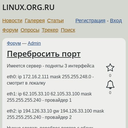
LINUX.ORG.RU
Новости
Галерея
Статьи
Регистрация
-
Вход
Форум
Опросы
Трекер
Поиск
Форум
—
Admin
Перебросить порт
Имеется сервер - подняты 3 интерфейса
0
eth0: ip 172.16.2.111 mask 255.255.248.0 -
смотрит в локалку
0
eth1: ip 62.105.33.10 62.105.33.100 mask
255.255.255.240 - провайдер 1
eth2: ip 194.126.33.10 gw 194.126.33.100 mask
255.255.255.240 - провайдер 2