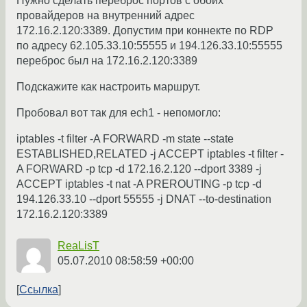
Нужно сделать переброс портов с обоих
провайдеров на внутренний адрес
172.16.2.120:3389. Допустим при коннекте по RDP
по адресу 62.105.33.10:55555 и 194.126.33.10:55555
переброс был на 172.16.2.120:3389
Подскажите как настроить маршрут.
Пробовал вот так для ech1 - непомогло:
iptables -t filter -A FORWARD -m state --state
ESTABLISHED,RELATED -j ACCEPT iptables -t filter -
A FORWARD -p tcp -d 172.16.2.120 --dport 3389 -j
ACCEPT iptables -t nat -A PREROUTING -p tcp -d
194.126.33.10 --dport 55555 -j DNAT --to-destination
172.16.2.120:3389
ReaLisT
05.07.2010 08:58:59 +00:00
Ссылка