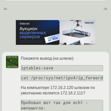
←
→
Покажите вывод (на шлюзе):
iptables-save
cat /proc/sys/net/ipv4/ip_forward
На компьютере 172.16.2.120 шлюзом по
умолчанию является 172.16.2.111?
Пробовал вот так для ech1 - 
непомогло: