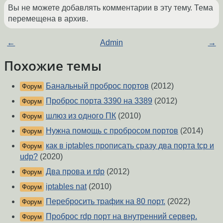
Вы не можете добавлять комментарии в эту тему. Тема
перемещена в архив.
←
Admin
→
Похожие темы
Банальный проброс портов
(2012)
Форум
Проброс порта 3390 на 3389
(2012)
Форум
шлюз из одного ПК
(2010)
Форум
Нужна помощь с пробросом портов
(2014)
Форум
как в iptables прописать сразу два порта tcp и
Форум
udp?
(2020)
Два прова и rdp
(2012)
Форум
iptables nat
(2010)
Форум
Перебросить трафик на 80 порт.
(2022)
Форум
Проброс rdp порт на внутренний сервер.
Форум