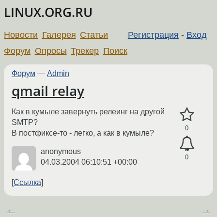
LINUX.ORG.RU
Новости
Галерея
Статьи
Регистрация
-
Вход
Форум
Опросы
Трекер
Поиск
Форум
—
Admin
qmail relay
Как в кумыле завернуть релеинг на другой
SMTP?
0
В постфиксе-то - легко, а как в кумыле?
anonymous
0
04.03.2004 06:10:51 +00:00
Ссылка
←
→