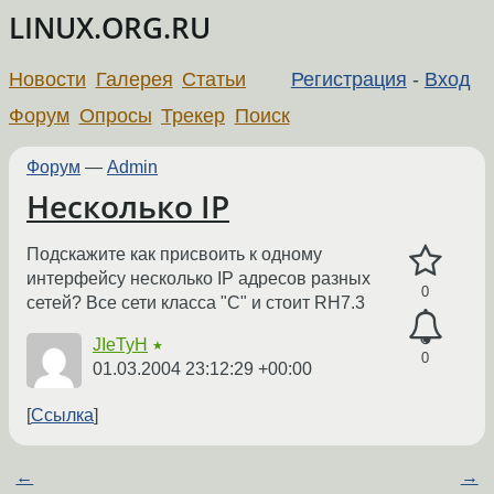
LINUX.ORG.RU
Новости
Галерея
Статьи
Регистрация
-
Вход
Форум
Опросы
Трекер
Поиск
Форум
—
Admin
Несколько IP
Подскажите как присвоить к одному
интерфейсу несколько IP адресов разных
0
сетей? Все сети класса "С" и стоит RH7.3
JIeTyH
★
0
01.03.2004 23:12:29 +00:00
Ссылка
←
→