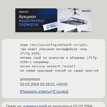
ходи /etc/sysconfig/network-scripts,  

там лежат описания интерфейсов типа 
ifcfg-eth0,

лепишь свой по аналогии и обзывашь ifcfg-
eth0:1 например.

потом service network restart.

не самый красивый способ но самый простой
anonymous
02.03.2004 03:28:21 +00:00
Показать ответы
Ссылка
Ответ на:
комментарий
от anonymous
02.03.2004