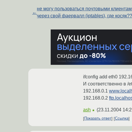
не могу пользоваться почтовыми клиентам
←
через свой фаервалл (iptables), где косяк?
ifconfig add eth0 192.1
И соответственно в /et
192.168.0.1
www.local
192.168.0.2
ftp.localh
ash
(
23.11.2004 14:2
★
Показать ответ
Ссылка