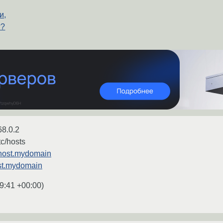
и,
??
68.0.2
c/hosts
host.mydomain
ost.mydomain
9:41 +00:00
)