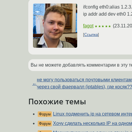
ifconfig eth0:alias 1.2.3
ip addr add dev eth0 1.
fagot
(
23.11.2
★★★★★
Ссылка
Вы не можете добавлять комментарии в эту т
не могу пользоваться почтовыми клиентам
←
через свой фаервалл (iptables), где косяк?
Похожие темы
Linux подменить ip на сетевом инт
Форум
Хочу сделать несколько IP на одно
Форум