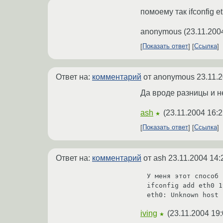
помоему так ifconfig e
anonymous
(
23.11.200
Показать ответ
Ссылка
Ответ на:
комментарий
от anonymous
23.11.
Да вроде разницы и нет
ash
(
23.11.2004 16:2
★
Показать ответ
Ссылка
Ответ на:
комментарий
от ash
23.11.2004 14:
У меня этот способ 
ifconfig add eth0 1
eth0: Unknown host
iving
(
23.11.2004 19:
★