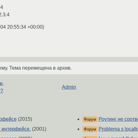
.4
2.3.4
004 20:55:34 +00:00
)
ему. Тема перемещена в архив.
и,
Admin
??
ерфейсе
(2015)
Роутинг не соотв
Форум
м интерфейсе.
(2001)
Problema s localk
Форум