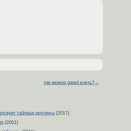
где можно gated взять?
→
етсвует таблици роутинга
(2017)
oi
(2001)