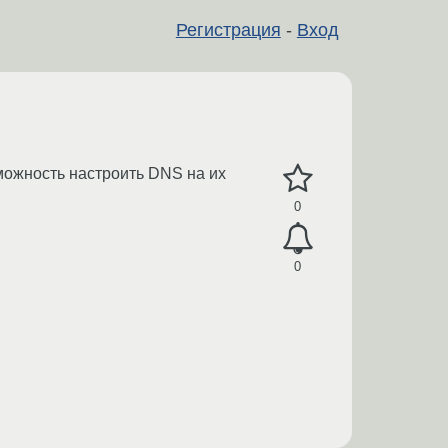
Регистрация
-
Вход
можность настроить DNS на их
0
0