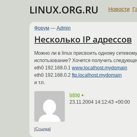
LINUX.ORG.RU
Новости
Г
Форум
—
Admin
Несколько IP адрессов
Можно ли в linux присвоить одному сетевом
испотьзование? Хочется получить следующе
eth0 192.168.0.1
www.localhost.mydomain
eth0 192.168.0.2
ftp.localhost.mydomain
и т.п.
iving
★
23.11.2004 14:12:43 +00:00
Ссылка