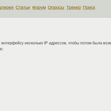
алерея
Статьи
Форум
Опросы
Трекер
Поиск
у интерфейсу несколько IP адрессов, чтобы потом была воз
е: