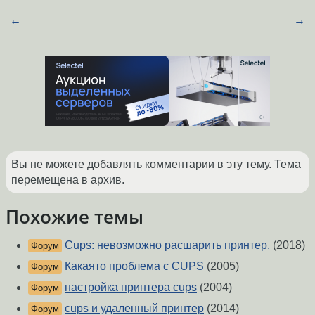
←
→
Вы не можете добавлять комментарии в эту тему. Тема
перемещена в архив.
Похожие темы
Cups: невозможно расшарить принтер.
(2018)
Форум
Какаято проблема с CUPS
(2005)
Форум
настройка принтера cups
(2004)
Форум
cups и удаленный принтер
(2014)
Форум