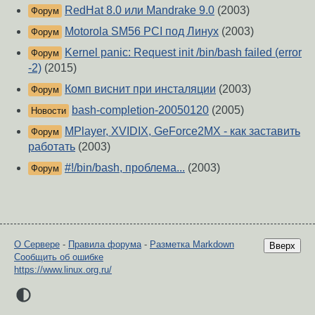
RedHat 8.0 или Mandrake 9.0
(2003)
Форум
Motorola SM56 PCI под Линух
(2003)
Форум
Kernel panic: Request init /bin/bash failed (error
Форум
-2)
(2015)
Комп виснит при инсталяции
(2003)
Форум
bash-completion-20050120
(2005)
Новости
MPlayer, XVIDIX, GeForce2MX - как заставить
Форум
работать
(2003)
#!/bin/bash, проблема...
(2003)
Форум
О Сервере
-
Правила форума
-
Разметка Markdown
Вверх
Сообщить об ошибке
https://www.linux.org.ru/