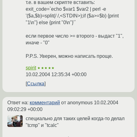
т.е. в вашем скрипте вставить:
exit_code=`echo $var1 $var2 | perl -e
'($a,$b)=split(/ /,<STDIN>);if ($a>=$b) {print
"1\n"} else {print "0\n"}'`
если первое число >= второго - выдаст "1",
иначе - "0"
P.P.S. Уверен, можно написать проще.
spirit
★★★★★
10.02.2004 12:35:34 +00:00
Ссылка
Ответ на:
комментарий
от anonymous
10.02.2004
09:02:29 +00:00
специально для таких целей когда-то делал
"tcmp" и "tcalc"