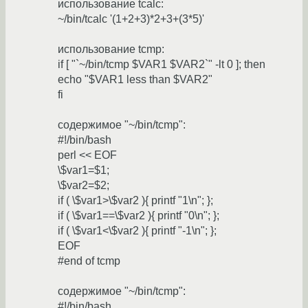
использование tcalc:
~/bin/tcalc '(1+2+3)*2+3+(3*5)'
использование tcmp:
if [ "`~/bin/tcmp $VAR1 $VAR2`" -lt 0 ]; then
echo "$VAR1 less than $VAR2"
fi
содержимое "~/bin/tcmp":
#!/bin/bash
perl << EOF
\$var1=$1;
\$var2=$2;
if ( \$var1>\$var2 ){ printf "1\n"; };
if ( \$var1==\$var2 ){ printf "0\n"; };
if ( \$var1<\$var2 ){ printf "-1\n"; };
EOF
#end of tcmp
содержимое "~/bin/tcmp":
#!/bin/bash