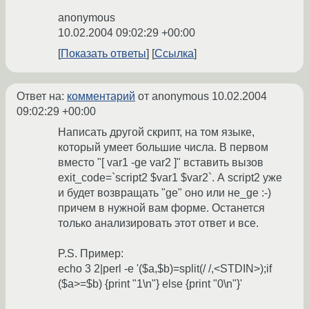
anonymous
10.02.2004 09:02:29 +00:00
Показать ответы
Ссылка
Ответ на:
комментарий
от anonymous
10.02.2004
09:02:29 +00:00
Написать другой скрипт, на том языке,
который умеет большие числа. В первом
вместо "[ var1 -ge var2 ]" вставить вызов
exit_code=`script2 $var1 $var2`. А script2 уже
и будет возвращать "ge" оно или не_ge :-)
причем в нужной вам форме. Останется
только анализировать этот ответ и все.
P.S. Пример:
echo 3 2|perl -e '($a,$b)=split(/ /,<STDIN>);if
($a>=$b) {print "1\n"} else {print "0\n"}'