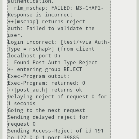
authentication.

  rlm_mschap: FAILED: MS-CHAP2-
Response is incorrect

++[mschap] returns reject

auth: Failed to validate the 
user.

Login incorrect: [test/<via Auth-
Type = mschap>] (from client 
localhost port 0)

  Found Post-Auth-Type Reject

+- entering group REJECT

Exec-Program output:

Exec-Program: returned: 0

++[post_auth] returns ok

Delaying reject of request 0 for 
1 seconds

Going to the next request

Sending delayed reject for 
request 0

Sending Access-Reject of id 191 
to 127.0.0.1 port 39885
