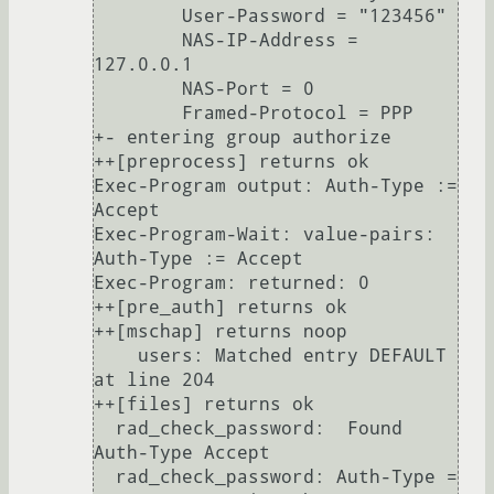
        User-Password = "123456"

        NAS-IP-Address = 
127.0.0.1

        NAS-Port = 0

        Framed-Protocol = PPP

+- entering group authorize

++[preprocess] returns ok

Exec-Program output: Auth-Type := 
Accept

Exec-Program-Wait: value-pairs: 
Auth-Type := Accept

Exec-Program: returned: 0

++[pre_auth] returns ok

++[mschap] returns noop

    users: Matched entry DEFAULT 
at line 204

++[files] returns ok

  rad_check_password:  Found 
Auth-Type Accept

  rad_check_password: Auth-Type = 