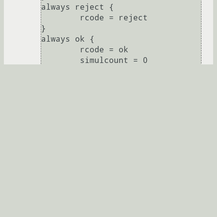
always reject {

        rcode = reject

}

always ok {

        rcode = ok

        simulcount = 0

        mpp = no

}

expr {

      }

digest {

       }

exec {

       wait = yes

       input_pairs = request

}

exec echo {

       wait = yes

       program = "/bin/echo %
{User-Name}"
