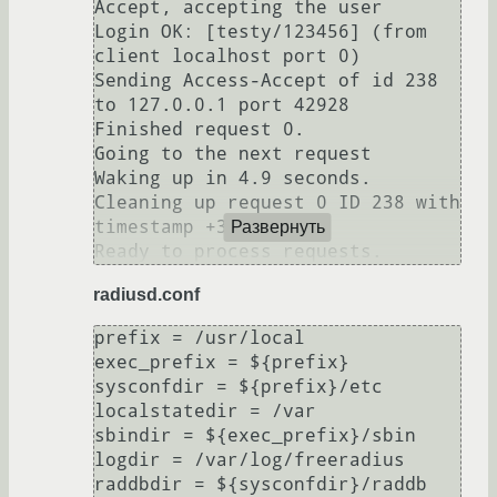
Accept, accepting the user

Login OK: [testy/123456] (from 
client localhost port 0)

Sending Access-Accept of id 238 
to 127.0.0.1 port 42928

Finished request 0.

Going to the next request

Waking up in 4.9 seconds.

Cleaning up request 0 ID 238 with 
timestamp +3

Развернуть
radiusd.conf
prefix = /usr/local

exec_prefix = ${prefix}

sysconfdir = ${prefix}/etc

localstatedir = /var

sbindir = ${exec_prefix}/sbin

logdir = /var/log/freeradius

raddbdir = ${sysconfdir}/raddb
