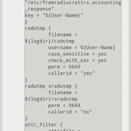
"/etc/freeradius/attrs.accounting
_response"

key = "%{User-Name}"

}

radutmp {

        filename = 
${logdir}/radutmp

        username = %{User-Name}

        case_sensitive = yes

        check_with_nas = yes

        perm = 0600

        callerid = "yes"

}

radutmp sradutmp {

        filename = 
${logdir}/sradutmp

        perm = 0644

        callerid = "no"

}

attr_filter {
