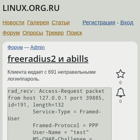
LINUX.ORG.RU
Новости
Галерея
Статьи
Регистрация
-
Вход
Форум
Опросы
Трекер
Поиск
Форум
—
Admin
freeradius2 и abills
Клиента кидает с 691 неправильными
логин\пароль.
0
rad_recv: Access-Request packet 
from host 127.0.0.1 port 39885, 
0
id=191, length=132

        Service-Type = Framed-
User

        Framed-Protocol = PPP

        User-Name = "test"

        MS-CHAP-Challenge = 