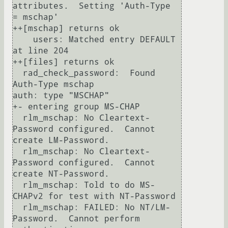
attributes.  Setting 'Auth-Type  
= mschap'

++[mschap] returns ok

    users: Matched entry DEFAULT 
at line 204

++[files] returns ok

  rad_check_password:  Found 
Auth-Type mschap

auth: type "MSCHAP"

+- entering group MS-CHAP

  rlm_mschap: No Cleartext-
Password configured.  Cannot 
create LM-Password.

  rlm_mschap: No Cleartext-
Password configured.  Cannot 
create NT-Password.

  rlm_mschap: Told to do MS-
CHAPv2 for test with NT-Password

  rlm_mschap: FAILED: No NT/LM-
Password.  Cannot perform 