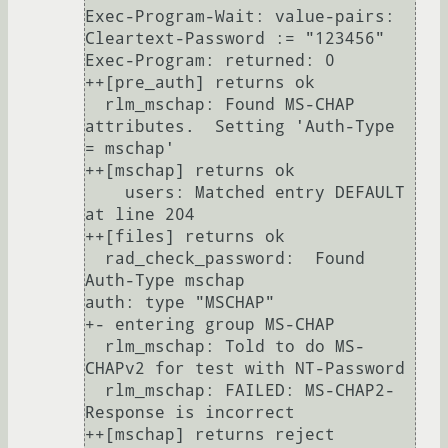
Exec-Program-Wait: value-pairs: 
Cleartext-Password := "123456"

Exec-Program: returned: 0

++[pre_auth] returns ok

  rlm_mschap: Found MS-CHAP 
attributes.  Setting 'Auth-Type  
= mschap'

++[mschap] returns ok

    users: Matched entry DEFAULT 
at line 204

++[files] returns ok

  rad_check_password:  Found 
Auth-Type mschap

auth: type "MSCHAP"

+- entering group MS-CHAP

  rlm_mschap: Told to do MS-
CHAPv2 for test with NT-Password

  rlm_mschap: FAILED: MS-CHAP2-
Response is incorrect

++[mschap] returns reject
