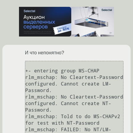
И что непонятно?
+- entering group MS-CHAP 

rlm_mschap: No Cleartext-Password 
configured. Cannot create LM-
Password. 

rlm_mschap: No Cleartext-Password 
configured. Cannot create NT-
Password. 

rlm_mschap: Told to do MS-CHAPv2 
for test with NT-Password

rlm_mschap: FAILED: No NT/LM-