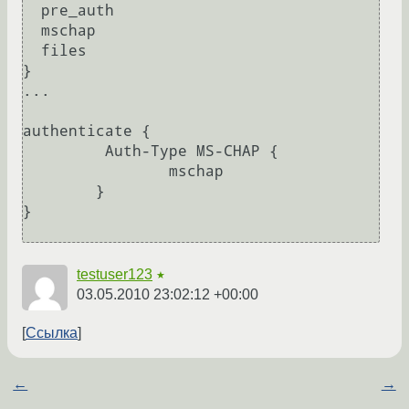
  pre_auth 

  mschap 

  files 

} 

...

authenticate {

         Auth-Type MS-CHAP {

                mschap

        }

}

testuser123
★
03.05.2010 23:02:12 +00:00
Ссылка
←
→