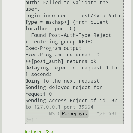
auth: Failed to validate the 
user.

Login incorrect: [test/<via Auth-
Type = mschap>] (from client 
localhost port 0)

  Found Post-Auth-Type Reject

+- entering group REJECT

Exec-Program output:

Exec-Program: returned: 0

++[post_auth] returns ok

Delaying reject of request 0 for 
1 seconds

Going to the next request

Sending delayed reject for 
request 0

Sending Access-Reject of id 192 
to 127.0.0.1 port 39554

        MS-CHAP-Error = "gE=691 
Развернуть
testuser123
★