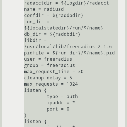
radacctdir = ${logdir}/radacct

name = radiusd

confdir = ${raddbdir}

run_dir = 
${localstatedir}/run/${name}

db_dir = ${raddbdir}

libdir = 
/usr/local/lib/freeradius-2.1.6

pidfile = ${run_dir}/${name}.pid

user = freeradius

group = freeradius

max_request_time = 30

cleanup_delay = 5

max_requests = 1024

listen {

        type = auth

        ipaddr = *

        port = 0

}

listen {
