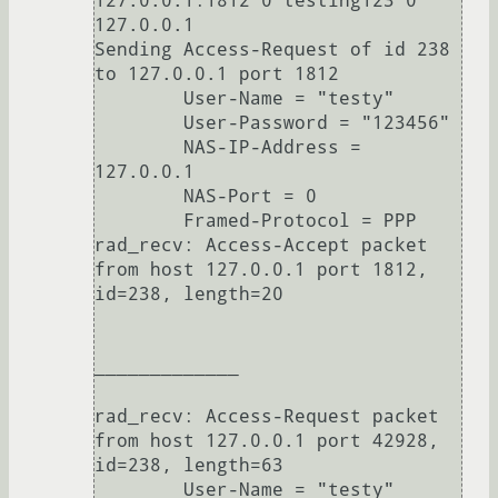
127.0.0.1:1812 0 testing123 0 
127.0.0.1

Sending Access-Request of id 238 
to 127.0.0.1 port 1812

        User-Name = "testy"

        User-Password = "123456"

        NAS-IP-Address = 
127.0.0.1

        NAS-Port = 0

        Framed-Protocol = PPP

rad_recv: Access-Accept packet 
from host 127.0.0.1 port 1812, 
id=238, length=20

_____________

rad_recv: Access-Request packet 
from host 127.0.0.1 port 42928, 
id=238, length=63

        User-Name = "testy"
