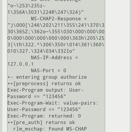
"o~\253\235z-
1\356A\3031\224R\247\324)"

        MS-CHAP2-Response = 
")\000[\246\202\211\355\241\370\3
30\365Z;\362о─\355\030\000\000\00
0\000\000\000\000\000\363h\205\25
3|\th\322.^\306\350r\014\361\360\
010\327.\324\034\332Io"

        NAS-IP-Address = 
127.0.0.1

        NAS-Port = 0

+- entering group authorize

++[preprocess] returns ok

Exec-Program output: User-
Password == "123456"

Exec-Program-Wait: value-pairs: 
User-Password == "123456"

Exec-Program: returned: 0

++[pre_auth] returns ok

  rlm_mschap: Found MS-CHAP 