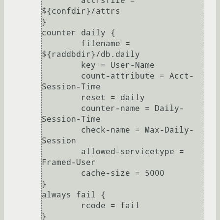
        attrsfile = 
${confdir}/attrs

}

counter daily {

        filename = 
${raddbdir}/db.daily

        key = User-Name

        count-attribute = Acct-
Session-Time

        reset = daily

        counter-name = Daily-
Session-Time

        check-name = Max-Daily-
Session

        allowed-servicetype = 
Framed-User

        cache-size = 5000

}

always fail {

        rcode = fail

}
