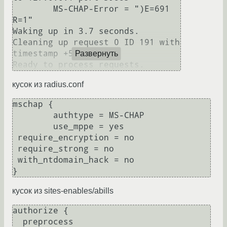
        MS-CHAP-Error = ")E=691 
R=1"

Waking up in 3.7 seconds.

Cleaning up request 0 ID 191 with 
timestamp +5

Развернуть
кусок из radius.conf
mschap {

        authtype = MS-CHAP

        use_mppe = yes

 require_encryption = no

 require_strong = no

 with_ntdomain_hack = no

кусок из sites-enables/abills
authorize { 

  preprocess
