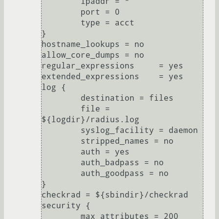
        ipaddr = *

        port = 0

        type = acct

}

hostname_lookups = no

allow_core_dumps = no

regular_expressions     = yes

extended_expressions    = yes

log {

        destination = files

        file = 
${logdir}/radius.log

        syslog_facility = daemon

        stripped_names = no

        auth = yes

        auth_badpass = no

        auth_goodpass = no

}

checkrad = ${sbindir}/checkrad

security {

        max_attributes = 200
