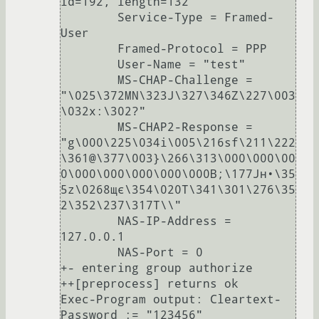
id=192, length=132

        Service-Type = Framed-
User

        Framed-Protocol = PPP

        User-Name = "test"

        MS-CHAP-Challenge = 
"\025\372MN\323J\327\346Z\227\003
\032x:\302?"

        MS-CHAP2-Response = 
"g\000\225\034i\005\216sf\211\222
\361@\377\003}\266\313\000\000\00
0\000\000\000\000\000B;\177Jн•\35
5z\0268щє\354\020T\341\301\276\35
2\352\237\317T\\"

        NAS-IP-Address = 
127.0.0.1

        NAS-Port = 0

+- entering group authorize

++[preprocess] returns ok

Exec-Program output: Cleartext-
Password := "123456"
