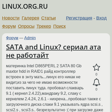
LINUX.ORG.RU
Новости
Галерея
Статьи
Регистрация
-
Вход
Форум
Опросы
Трекер
Поиск
Форум
—
Admin
SATA and Linux? сериал ата
не работайт
материнка Intel D865PERL 2 SATA 80 Gb
maxtor hdd in RAID1 райд контроллер
0
встроен в энту мать...линух его никак не
видит,из за чего не имаю возможности
поставить линух туда. пробовал слакварь
0
9.1 ( кернел 2.4.22),мандраку 9.2, слаку с
кернелем 2.4.24, 2.6.1 - нихрена...пробовал также с
загрузочного диска слаки 9.1 указывать ядра scsi.s ,
scsi2.s , scsi3.s.. безрезультатно :( при загрузке даже