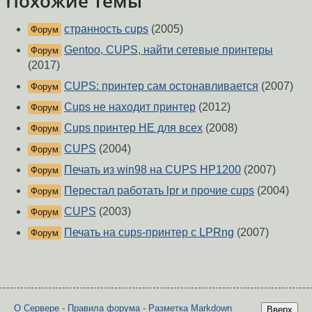
Похожие темы
странность cups
(2005)
Форум
Gentoo, CUPS, найти сетевые принтеры
Форум
(2017)
CUPS: принтер сам остонавливается
(2007)
Форум
Cups не находит принтер
(2012)
Форум
Cups принтер НЕ для всех
(2008)
Форум
CUPS
(2004)
Форум
Печать из win98 на CUPS HP1200
(2007)
Форум
Перестал работать lpr и прочие cups
(2004)
Форум
CUPS
(2003)
Форум
Печать на cups-принтер с LPRng
(2007)
Форум
О Сервере
-
Правила форума
-
Разметка Markdown
Вверх