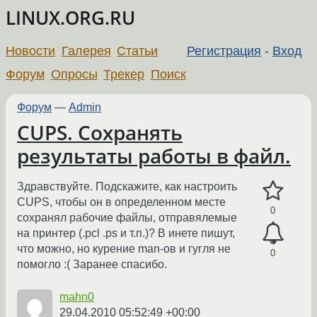
LINUX.ORG.RU
Новости
Галерея
Статьи
Регистрация
-
Вход
Форум
Опросы
Трекер
Поиск
Форум
—
Admin
CUPS. Сохранять
результаты работы в файл.
Здравствуйте. Подскажите, как настроить
CUPS, чтобы он в определенном месте
0
сохранял рабочие файлы, отправялемые
на принтер (.pcl .ps и т.п.)? В инете пишут,
что можно, но курение man-ов и гугля не
0
помогло :( Заранее спасибо.
mahn0
29.04.2010 05:52:49 +00:00