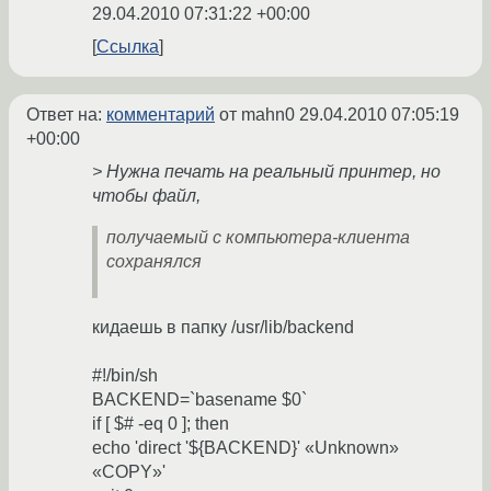
29.04.2010 07:31:22 +00:00
Ссылка
Ответ на:
комментарий
от mahn0
29.04.2010 07:05:19
+00:00
> Нужна печать на реальный принтер, но
чтобы файл,
получаемый с компьютера-клиента
сохранялся
кидаешь в папку /usr/lib/backend
#!/bin/sh
BACKEND=`basename $0`
if [ $# -eq 0 ]; then
echo 'direct '${BACKEND}' «Unknown»
«COPY»'