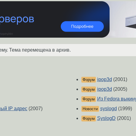
ему. Тема перемещена в архив.
ipop3d
(2001)
Форум
ipop3d
(2005)
Форум
Из Fedora выкину
Форум
ный IP адрес
(2007)
syslogd
(1999)
Новости
SyslogD
(2001)
Форум