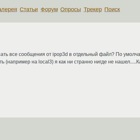
алерея
Статьи
Форум
Опросы
Трекер
Поиск
ывать все сообщения от ipop3d в отдельный файл? По умолч
ть (например на local3) я как ни странно нигде не нашел....