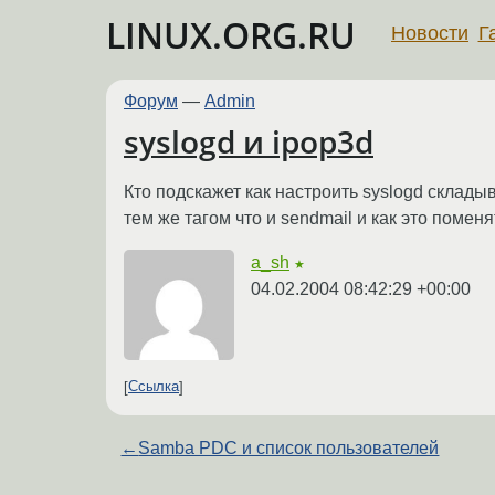
LINUX.ORG.RU
Новости
Г
Форум
—
Admin
syslogd и ipop3d
Кто подскажет как настроить syslogd склад
тем же тагом что и sendmail и как это поменя
a_sh
★
04.02.2004 08:42:29 +00:00
Ссылка
←
Samba PDC и список пользователей