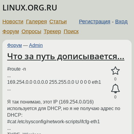
LINUX.ORG.RU
Новости
Галерея
Статьи
Регистрация
-
Вход
Форум
Опросы
Трекер
Поиск
Форум
—
Admin
Что за путь дописывается...
#route -n
...
0
169.254.0.0 0.0.0.0 255.255.0.0 U 0 0 0 eth1
...
0
Я так понимаю, этот IP (169.254.0.0/16)
используется для DHCP, но я не получаю адрес по
DHCP:
#cat /etc/sysconfig/network-scripts/ifcfg-eth1
...