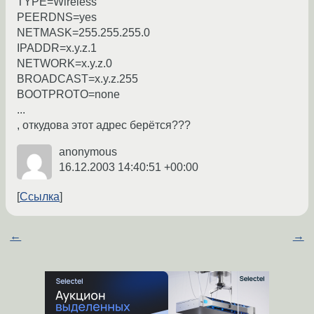
TYPE=Wireless
PEERDNS=yes
NETMASK=255.255.255.0
IPADDR=x.y.z.1
NETWORK=x.y.z.0
BROADCAST=x.y.z.255
BOOTPROTO=none
...
, откудова этот адрес берётся???
anonymous
16.12.2003 14:40:51 +00:00
Ссылка
←
→