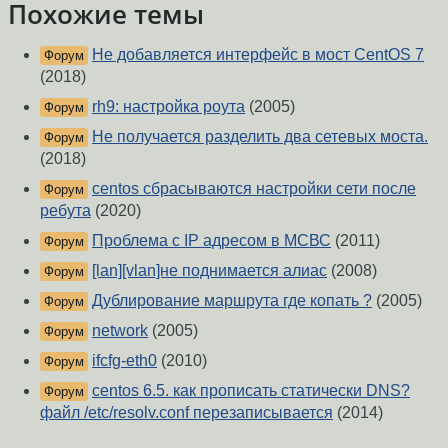
Похожие темы
Не добавляется интерфейс в мост CentOS 7
Форум
(2018)
rh9: настройка роута
(2005)
Форум
Не получается разделить два сетевых моста.
Форум
(2018)
centos сбрасываются настройки сети после
Форум
ребута
(2020)
Проблема с IP адресом в МСВС
(2011)
Форум
[lan][vlan]не поднимается алиас
(2008)
Форум
Дублирование маршрута где копать ?
(2005)
Форум
network
(2005)
Форум
ifcfg-eth0
(2010)
Форум
centos 6.5. как прописать статически DNS?
Форум
файл /etc/resolv.conf перезаписывается
(2014)