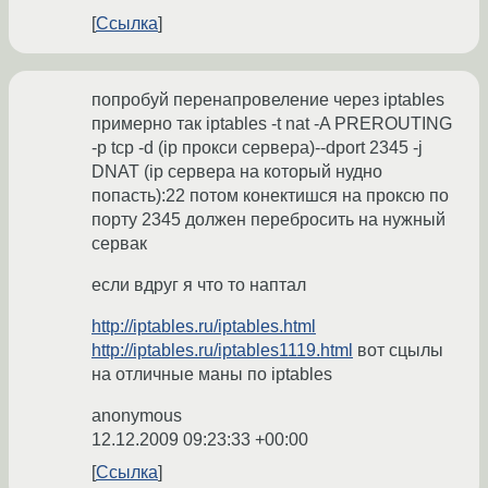
Ссылка
попробуй перенапровеление через iptables
примерно так iptables -t nat -A PREROUTING
-p tcp -d (ip прокси сервера)--dport 2345 -j
DNAT (ip сервера на который нудно
попасть):22 потом конектишся на проксю по
порту 2345 должен перебросить на нужный
сервак
если вдруг я что то наптал
http://iptables.ru/iptables.html
http://iptables.ru/iptables1119.html
вот сцылы
на отличные маны по iptables
anonymous
12.12.2009 09:23:33 +00:00
Ссылка