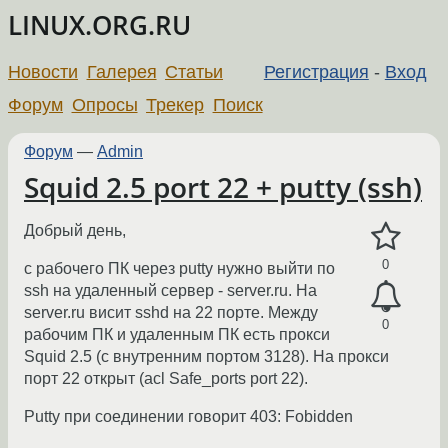
LINUX.ORG.RU
Новости
Галерея
Статьи
Регистрация
-
Вход
Форум
Опросы
Трекер
Поиск
Форум
—
Admin
Squid 2.5 port 22 + putty (ssh)
Добрый день,
0
с рабочего ПК через putty нужно выйти по
ssh на удаленный сервер - server.ru. На
server.ru висит sshd на 22 порте. Между
0
рабочим ПК и удаленным ПК есть прокси
Squid 2.5 (с внутренним портом 3128). На прокси
порт 22 открыт (acl Safe_ports port 22).
Putty при соединении говорит 403: Fobidden