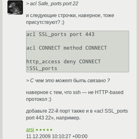
> acl Safe_ports port 22
и следующие строчки, наверное, тоже
присутствуют? ;)
acl SSL_ports port 443

acl CONNECT method CONNECT

http_access deny CONNECT 
!SSL_ports
> С чем это может быть связано ?
наверное с тем, что ssh — не HTTP-based
протокол ;)
добавьте 22-й порт также и в «acl SSL_ports
port 443 22», например.
arsi
★★★★★
11.12.2009 10:10:27 +00:00