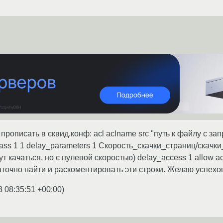
рописать в сквид.конф: acl aclname src "путь к файлу с з
lass 1 1 delay_parameters 1 Скорость_скачки_страниц/скачк
ут качаться, но с нулевой скоростью) delay_access 1 allow a
аточно найти и раскоментировать эти строки. Желаю успехо
3 08:35:51 +00:00
)