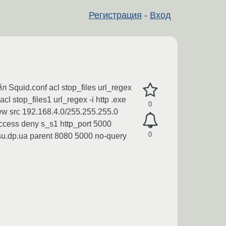
Регистрация
-
Вход
quid.conf acl stop_files url_regex
 acl stop_files1 url_regex -i http .exe
0
l www src 192.168.4.0/255.255.255.0
ccess deny s_s1 http_port 5000
0
su.dp.ua parent 8080 5000 no-query