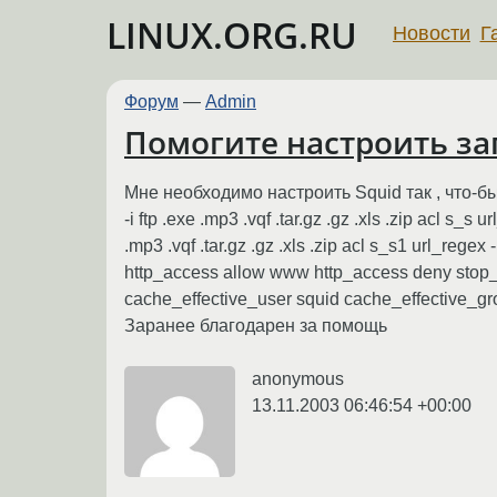
LINUX.ORG.RU
Новости
Г
Форум
—
Admin
Помогите настроить за
Мне необходимо настроить Squid так , что-бы
-i ftp .exe .mp3 .vqf .tar.gz .gz .xls .zip acl s_s 
.mp3 .vqf .tar.gz .gz .xls .zip acl s_s1 url_rege
http_access allow www http_access deny stop_f
cache_effective_user squid cache_effective_gr
Заранее благодарен за помощь
anonymous
13.11.2003 06:46:54 +00:00