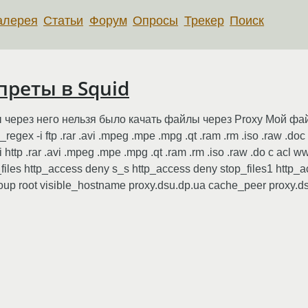
алерея
Статьи
Форум
Опросы
Трекер
Поиск
преты в Squid
 через него нельзя было качать файлы через Proxy Мой файл S
url_regex -i ftp .rar .avi .mpeg .mpe .mpg .qt .ram .rm .iso .raw .doc
x -i http .rar .avi .mpeg .mpe .mpg .qt .ram .rm .iso .raw .do c ac
iles http_access deny s_s http_access deny stop_files1 http_a
oup root visible_hostname proxy.dsu.dp.ua cache_peer proxy.d