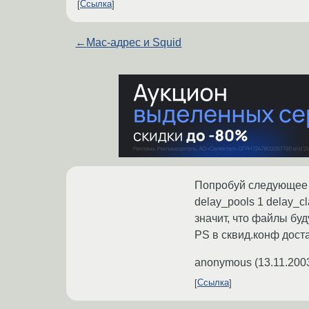
Ссылка
←
Mac-адрес и Squid
Попробуй следующее п
delay_pools 1 delay_c
значит, что файлы буд
PS в сквид.конф дост
anonymous
(
13.11.200
Ссылка