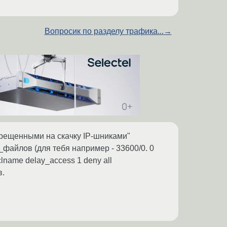
Вопросик по разделу трафика...
→
апрещенными на скачку IP-шниками"
и_файлов (для тебя например - 33600/0. 0
clname delay_access 1 deny all
в.