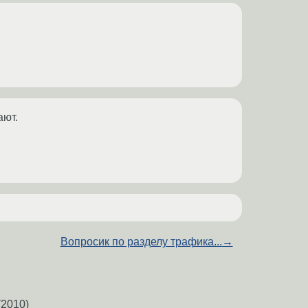
ают.
Вопросик по разделу трафика...
→
2010)