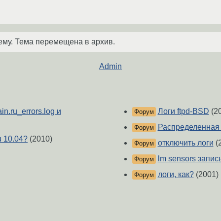
ему. Тема перемещена в архив.
Admin
n.ru_errors.log и
Логи ftpd-BSD
(2
Форум
Распределенная 
Форум
u 10.04?
(2010)
отключить логи
(
Форум
lm sensors запис
Форум
логи, как?
(2001)
Форум