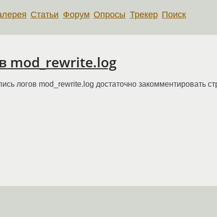
алерея
Статьи
Форум
Опросы
Трекер
Поиск
 mod_rewrite.log
ись логов mod_rewrite.log достаточно закомментировать ст