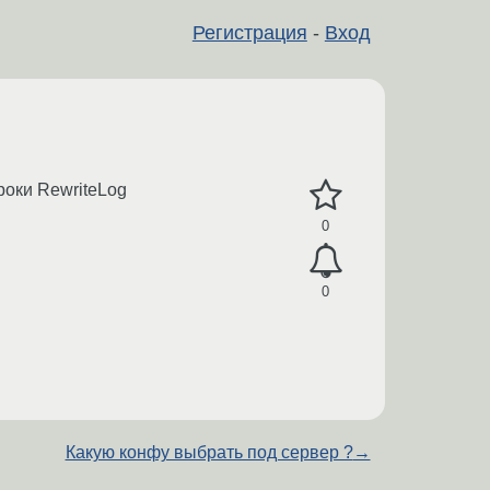
Регистрация
-
Вход
роки RewriteLog
0
0
Какую конфу выбрать под сервер ?
→