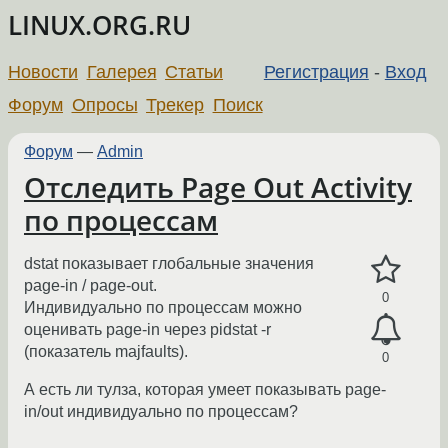
LINUX.ORG.RU
Новости
Галерея
Статьи
Регистрация
-
Вход
Форум
Опросы
Трекер
Поиск
Форум
—
Admin
Отследить Page Out Activity
по процессам
dstat показывает глобальные значения
page-in / page-out.
0
Индивидуально по процессам можно
оценивать page-in через pidstat -r
(показатель majfaults).
0
А есть ли тулза, которая умеет показывать page-
in/out индивидуально по процессам?