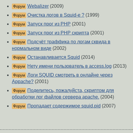
Webalizer
(2009)
Форум
Очистка логов в Squid-e ?
(1999)
Форум
Запуск прог из PHP
(2001)
Форум
Запуск прог из PHP скрипта
(2001)
Форум
Подсчёт траффика по логам сквида в
Форум
нормальном виде
(2002)
Останавливается Squid
(2014)
Форум
Нету имени пользователь в access.log
(2013)
Форум
Логи SQUID смотреть в онлайне через
Форум
Appache?
(2001)
Поделитесь, пожалуйста, скриптом для
Форум
обработки лог файлов сервера apache.
(2004)
Пропадает содержимое squid.pid
(2007)
Форум