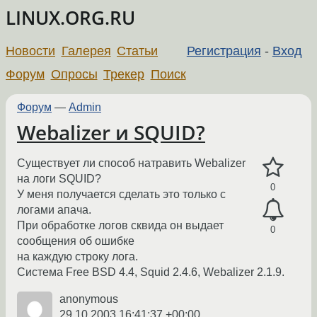
LINUX.ORG.RU
Новости
Галерея
Статьи
Регистрация
-
Вход
Форум
Опросы
Трекер
Поиск
Форум
—
Admin
Webalizer и SQUID?
Существует ли способ натравить Webalizer
на логи SQUID?
0
У меня получается сделать это только с
логами апача.
При обработке логов сквида он выдает
0
сообщения об ошибке
на каждую строку лога.
Система Free BSD 4.4, Squid 2.4.6, Webalizer 2.1.9.
anonymous
29.10.2003 16:41:37 +00:00