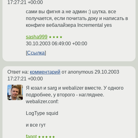
17:27:21 +00:00
сами вы фигня а не админ :) шутка. все
получается, если почитать доку и написать в
конфиге вебалайзера Incremental yes
sasha999
★★★★
30.10.2003 06:49:00 +00:00
Ссылка
Ответ на:
комментарий
от anonymous
29.10.2003
17:27:21 +00:00
Я юзал и sarg и webalizer вместе. У одного
подробнее, у второго - нагляднее.
webalizer.conf:
LogType squid
и все гут
fagot
★★★★★