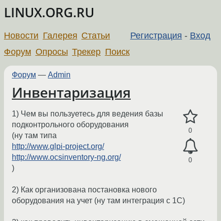
LINUX.ORG.RU
Новости
Галерея
Статьи
Регистрация
-
Вход
Форум
Опросы
Трекер
Поиск
Форум
—
Admin
Инвентаризация
1) Чем вы пользуетесь для ведения базы
подконтрольного оборудования
0
(ну там типа
http://www.glpi-project.org/
http://www.ocsinventory-ng.org/
0
)
2) Как организована постановка нового
оборудования на учет (ну там интеграция с 1C)