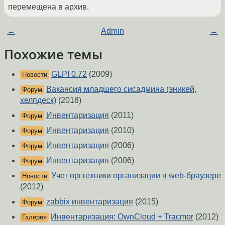
перемещена в архив.
←
Admin
→
Похожие темы
GLPI 0.72
(2009)
Новости
Вакансия младшего сисадмина (эникей,
Форум
хелпдеск)
(2018)
Инвентаризация
(2011)
Форум
Инвентаризация
(2010)
Форум
Инвентаризация
(2006)
Форум
Инвентаризация
(2006)
Форум
Учет оргтехники организации в web-браузере
Новости
(2012)
zabbix инвентаризация
(2015)
Форум
Инвентаризация: OwnCloud + Tracmor
(2012)
Галерея