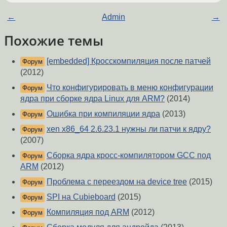
←
Admin
→
Похожие темы
[embedded] Кросскомпиляция после патчей
Форум
(2012)
Что конфигурировать в меню конфигурации
Форум
ядра при сборке ядра Linux для ARM?
(2014)
Ошибка при компиляции ядра
(2013)
Форум
xen x86_64 2.6.23.1 нужны ли патчи к ядру?
Форум
(2007)
Сборка ядра кросс-компилятором GCC под
Форум
ARM
(2012)
Проблема с переездом на device tree
(2015)
Форум
SPI на Cubieboard
(2015)
Форум
Компиляция под ARM
(2012)
Форум