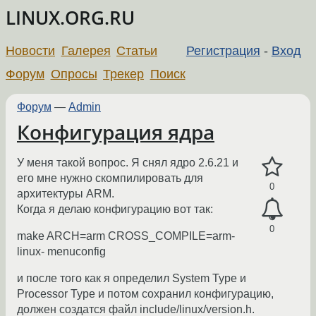
LINUX.ORG.RU
Новости
Галерея
Статьи
Регистрация
-
Вход
Форум
Опросы
Трекер
Поиск
Форум
—
Admin
Конфигурация ядра
У меня такой вопрос. Я снял ядро 2.6.21 и
его мне нужно скомпилировать для
0
архитектуры ARM.
Когда я делаю конфигурацию вот так:
0
make ARCH=arm CROSS_COMPILE=arm-
linux- menuconfig
и после того как я определил System Type и
Processor Type и потом сохранил конфигурацию,
должен создатся файл include/linux/version.h.