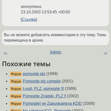
anonymous
23.10.2003 13:53:45 +00:00
Ссылка
Вы не можете добавлять комментарии в эту тему. Тема
перемещена в архив.
←
Admin
→
Похожие темы
pomogite plz
(1999)
Форум
Pomogite plz compile
(2001)
Форум
Lyudi, PLZ, pomogite !!!
(1999)
Форум
Pomogite Znatoki, PLZ !!
(2002)
Форум
Pomogite! ne Zapuskaetsya KDE!
(2008)
Форум
Ne rabotaet ICQ...Pomogite
(2002)