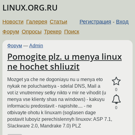
LINUX.ORG.RU
Новости
Галерея
Статьи
Регистрация
-
Вход
Форум
Опросы
Трекер
Поиск
Форум
—
Admin
Pomogite plz. u menya linux
ne hochet shliuzit
Mozget ya che ne dogoniayu nu u menya eto
nykak ne poluchaetsya - sdelal DNS, Mail a
0
vot iz vnutrenney setky nikto v mir ne vihodit (u
menya vse klienty shas na windows) - kakuyu
informaciu predostavit - napishite.... - ne
0
otbivayte ohotu k linuxam (soglasen dage
postavit luboyiz perechislennyh linuxov: ASP 7.1,
Slackware 2.0, Mandrake 7.0) PLZ