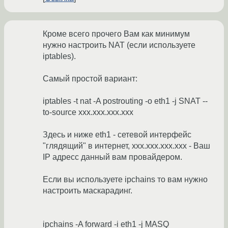
Кроме всего прочего Вам как минимум
нужно настроить NAT (если используете
iptables).
Самый простой вариант:
iptables -t nat -A postrouting -o eth1 -j SNAT --
to-source xxx.xxx.xxx.xxx
Здесь и ниже eth1 - сетевой интерфейс
"глядящий" в интернет, xxx.xxx.xxx.xxx - Ваш
IP адресс данный вам провайдером.
Если вы используете ipchains то вам нужно
настроить маскарадинг.
ipchains -A forward -i eth1 -j MASQ