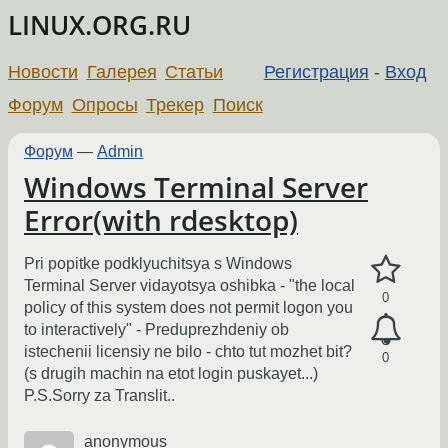
LINUX.ORG.RU
Новости
Галерея
Статьи
Регистрация
-
Вход
Форум
Опросы
Трекер
Поиск
Форум
—
Admin
Windows Terminal Server
Error(with rdesktop)
Pri popitke podklyuchitsya s Windows
Terminal Server vidayotsya oshibka - "the local
0
policy of this system does not permit logon you
to interactively" - Preduprezhdeniy ob
istechenii licensiy ne bilo - chto tut mozhet bit?
0
(s drugih machin na etot login puskayet...)
P.S.Sorry za Translit..
anonymous