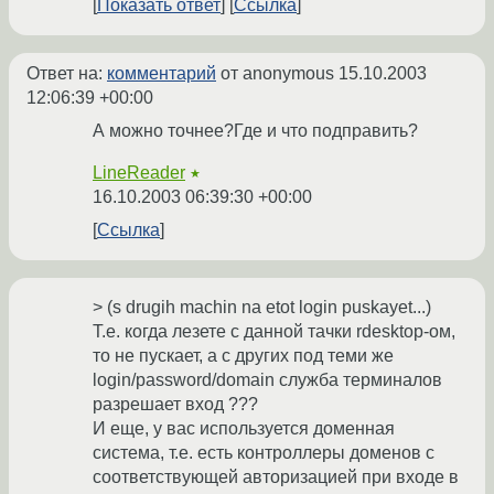
Показать ответ
Ссылка
Ответ на:
комментарий
от anonymous
15.10.2003
12:06:39 +00:00
А можно точнее?Где и что подправить?
LineReader
★
16.10.2003 06:39:30 +00:00
Ссылка
> (s drugih machin na etot login puskayet...)
Т.е. когда лезете с данной тачки rdesktop-ом,
то не пускает, а с других под теми же
login/password/domain служба терминалов
разрешает вход ???
И еще, у вас используется доменная
система, т.е. есть контроллеры доменов с
соответствующей авторизацией при входе в