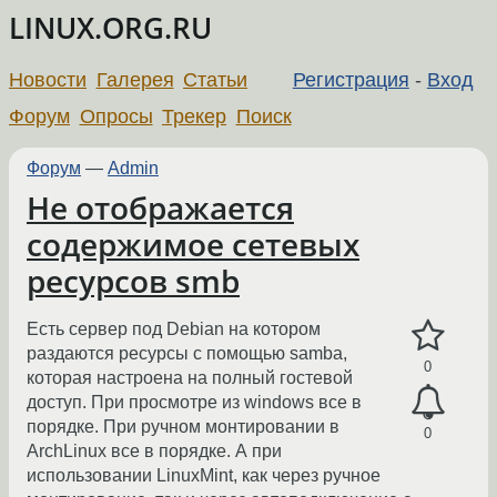
LINUX.ORG.RU
Новости
Галерея
Статьи
Регистрация
-
Вход
Форум
Опросы
Трекер
Поиск
Форум
—
Admin
Не отображается
содержимое сетевых
ресурсов smb
Есть сервер под Debian на котором
раздаются ресурсы с помощью samba,
0
которая настроена на полный гостевой
доступ. При просмотре из windows все в
порядке. При ручном монтировании в
0
ArchLinux все в порядке. А при
использовании LinuxMint, как через ручное