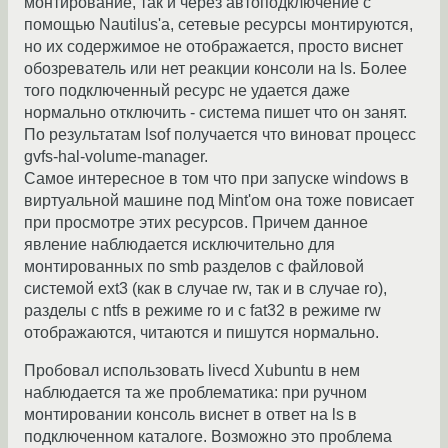
монтирование, так и через автоподключение с
помощью Nautilus'а, сетевые ресурсы монтируются,
но их содержимое не отображается, просто виснет
обозреватель или нет реакции консоли на ls. Более
того подключенный ресурс не удается даже
нормально отключить - система пишет что он занят.
По результатам lsof получается что виноват процесс
gvfs-hal-volume-manager.
Самое интересное в том что при запуске windows в
виртуальной машине под Mint'ом она тоже повисает
при просмотре этих ресурсов. Причем данное
явление наблюдается исключительно для
монтированных по smb разделов с файловой
системой ext3 (как в случае rw, так и в случае ro),
разделы с ntfs в режиме ro и с fat32 в режиме rw
отображаются, читаются и пишутся нормально.
Пробовал использовать livecd Xubuntu в нем
наблюдается та же проблематика: при ручном
монтировании консоль виснет в ответ на ls в
подключенном каталоге. Возможно это проблема