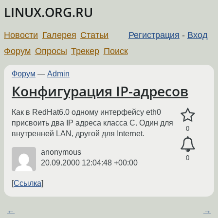
LINUX.ORG.RU
Новости
Галерея
Статьи
Регистрация
-
Вход
Форум
Опросы
Трекер
Поиск
Форум
—
Admin
Конфигурация IP-адресов
Как в RedHat6.0 одному интерфейсу eth0
присвоить два IP адреса класса С. Один для
0
внутренней LAN, другой для Internet.
anonymous
0
20.09.2000 12:04:48 +00:00
Ссылка
←
→