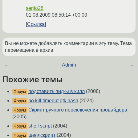
serjio28
01.08.2009 08:50:14 +00:00
Ссылка
Вы не можете добавлять комментарии в эту тему. Тема
перемещена в архив.
←
Admin
→
Похожие темы
подставить пид-ы в килл
(2008)
Форум
no kill timeout gtk bash
(2024)
Форум
Скрипт ручного переключения провайдера
Форум
(2005)
shell script
(2004)
Форум
шеллскрипт
(2004)
Форум