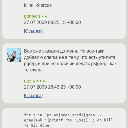
killall -9 srcds
gorilych
★★
27.07.2009 08:25:15 +00:00
Ссылка
Все уже сказали до меня. Но все-таки
добавлю слегка не в тему, что есть утилита
pgrep, и при ее наличии делать ps|grep - как-
то глупо.
nnz
★★★★
27.07.2009 16:43:23 +00:00
Ссылка
for i in `ps ax|grep srcds|grep -v 
grep|awk '{printf "%s ",$1;}'`; do kill 
-9 $i; done