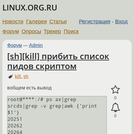
LINUX.ORG.RU
Новости
Галерея
Статьи
Регистрация
-
Вход
Форум
Опросы
Трекер
Поиск
Форум
—
Admin
[sh][kill] прибить список
пидов скриптом
kill
,
sh
вобщем есть вывод
0
root@****:/# ps ax|grep 
srcds|grep -v grep|awk {'print 
$1'}

0
20251

20262

20264
