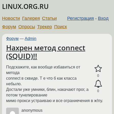
LINUX.ORG.RU
Новости
Галерея
Статьи
Регистрация
-
Вход
Форум
Опросы
Трекер
Поиск
Форум
—
Admin
Нахрен метод connect
(SQUID)!!
Подскажите, как вообще избавиться от
метода
0
connect в сквиде. Т е что б как класса
небыло.
Достали уже умники, блин, накачают прог, а
0
потом тунелирование
мимо прокси устраиваю и все ограниечения в ж!пу.
anonymous