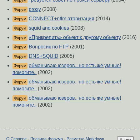
Форум
proxy
(2008)
Форум
CONNECT+ntlm аторизация
(2014)
Форум
squid and cookies
(2008)
Форум
«Прикрепить» обьект к другому обьекту
(2016)
Форум
Вопросик по FTP
(2001)
Форум
DNS+SQUID
(2005)
Форум
обманываю юзеров.. но есть же умные!
Форум
помогите..
(2002)
обманываю юзеров.. но есть же умные!
Форум
помогите..
(2002)
обманываю юзеров.. но есть же умные!
Форум
помогите..
(2002)
О Сервере
-
Правила форума
-
Разметка Markdown
Вверх