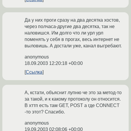
Да у них проги сразу на два десятка хостов,
через полчаса-другие два десятка, так не
наловишся. Им долго что ли урл урл
поменять у себя в прогах, весь интернет не
выловишь. А достали уже, канал выгребают.
anonymous
18.09.2003 12:20:18 +00:00
Ссылка
А, кстати, объяснит лупню че это за метод-то
за такой, и к какому протоколу он относится.
В хттп есть там GET, POST а где CONNECT
-то этот? Спасибо.
anonymous
19.09.2003 02:08:06 +00:00