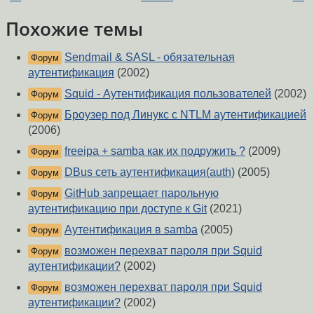
Похожие темы
Sendmail & SASL - обязательная
Форум
аутентификация
(2002)
Squid - Аутентификация пользователей
(2002)
Форум
Броузер под Линукс с NTLM аутентификацией
Форум
(2006)
freeipa + samba как их подружить ?
(2009)
Форум
DBus сеть аутентификация(auth)
(2005)
Форум
GitHub запрещает парольную
Форум
аутентификацию при доступе к Git
(2021)
Аутентификация в samba
(2005)
Форум
возможен перехват пароля при Squid
Форум
аутентификации?
(2002)
возможен перехват пароля при Squid
Форум
аутентификации?
(2002)