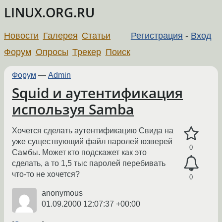
LINUX.ORG.RU
Новости
Галерея
Статьи
Регистрация
-
Вход
Форум
Опросы
Трекер
Поиск
Форум
—
Admin
Squid и аутентификация
используя Samba
Хочется сделать аутентификацию Свида на
уже существующий файл паролей юзверей
0
Самбы. Может кто подскажет как это
сделать, а то 1,5 тыс паролей перебивать
что-то не хочется?
0
anonymous
01.09.2000 12:07:37 +00:00