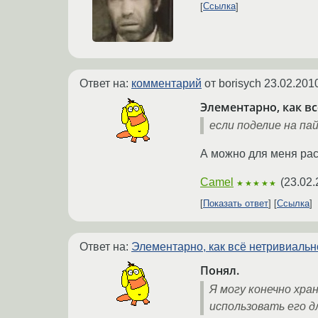
Ссылка
Ответ на:
комментарий
от borisych
23.02.201
Элементарно, как в
если поделие на п
А можно для меня рас
Camel
(
23.02.
★★★★★
Показать ответ
Ссылка
Ответ на:
Элементарно, как всё нетривиальн
Понял.
Я могу конечно хра
использовать его д