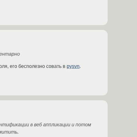
ментарно
оля, его бесполезно совать в
pysvn
.
ентификации в веб аппликации и потом
ммитить.