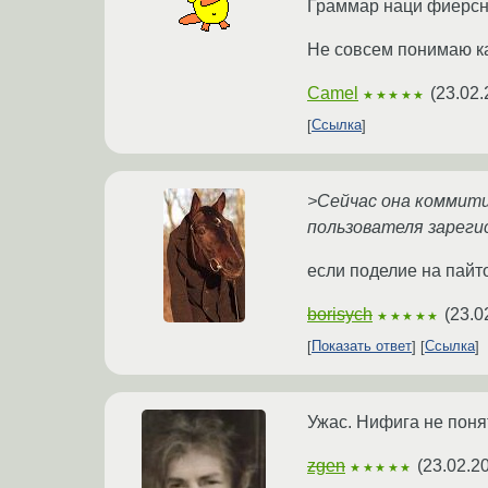
Граммар наци фиерсно
Не совсем понимаю как
Camel
(
23.02.
★★★★★
Ссылка
>Сейчас она коммит
пользователя зареги
если поделие на пайт
borisych
(
23.0
★★★★★
Показать ответ
Ссылка
Ужас. Нифига не поня
zgen
(
23.02.2
★★★★★