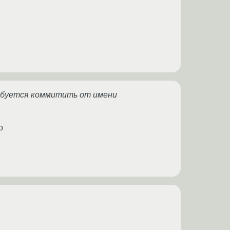
ебуется коммитить от имени
о