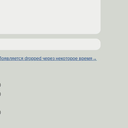
Появляется dropped через некоторое время
→
)
)
)