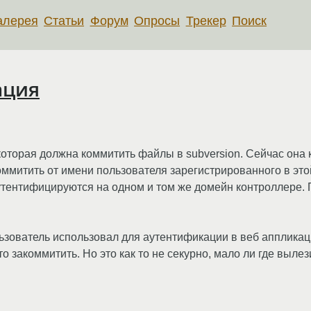
алерея
Статьи
Форум
Опросы
Трекер
Поиск
ация
которая должна коммитить файлы в subversion. Сейчас он
оммитить от имени пользователя зарегистрированного в эт
аутентифицируются на одном и том же домейн контроллере.
льзователь использовал для аутентификации в веб аппликац
то закоммитить. Но это как то не секурно, мало ли где вылез