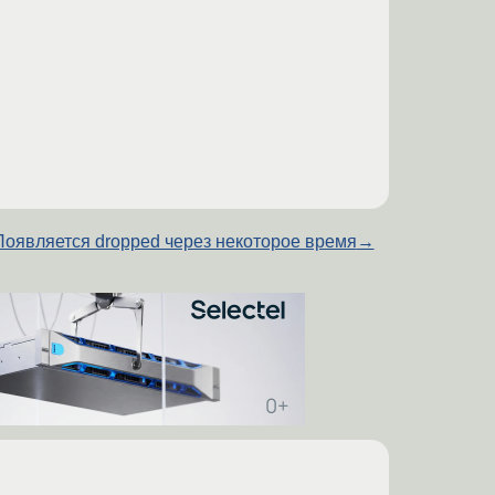
Появляется dropped через некоторое время
→