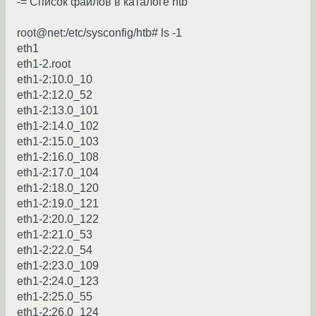
-= Список файлов в каталоге htb
root@net:/etc/sysconfig/htb# ls -1
eth1
eth1-2.root
eth1-2:10.0_10
eth1-2:12.0_52
eth1-2:13.0_101
eth1-2:14.0_102
eth1-2:15.0_103
eth1-2:16.0_108
eth1-2:17.0_104
eth1-2:18.0_120
eth1-2:19.0_121
eth1-2:20.0_122
eth1-2:21.0_53
eth1-2:22.0_54
eth1-2:23.0_109
eth1-2:24.0_123
eth1-2:25.0_55
eth1-2:26.0_124