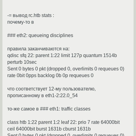
-= вывод rc.htb stats :
почему-то в
### eth2: queueing disciplines
правила заканчиваются на:
qdisc sfq 22: parent 1:22 limit 127p quantum 1514b
perturb 10sec
Sent 0 bytes 0 pkt (dropped 0, overlimits 0 requeues 0)
rate 0bit 0pps backlog 0b 0p requeues 0
что соответствует 12-му пользователю,
прописанному в eth1-2:22.0_54
то-же самое в ### eth1: traffic classes
class htb 1:22 parent 1:2 leaf 22: prio 7 rate 64000bit
ceil 64000bit burst 1631b cburst 1631b
Sent 0 bytes 0 pkt (dropped 0, overlimits 0 requeues 0)