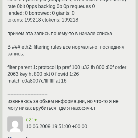
rate 0bit 0pps backlog 0b 0p requeues 0
lended: 0 borrowed: 0 giants: 0
tokens: 199218 ctokens: 199218
причем эта запись почему-то в начале списка
В ### eth2: filtering rules все нормально, последняя
запись:
filter parent 1: protocol ip pref 100 u32 fh 800::80f order
2063 key ht 800 bkt 0 flowid 1:26
match c0a8007c/ffffffff at 16
--------------------------
извиняюсь за объем информации, но что-то я не
могу никак врубиться, где я накосячил
d2r
★
10.06.2009 19:51:00 +00:00