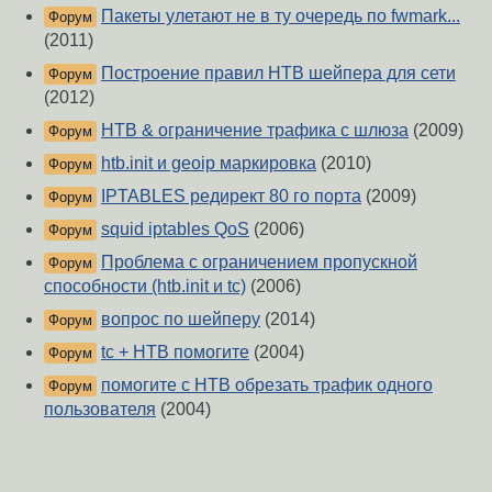
Пакеты улетают не в ту очередь по fwmark...
Форум
(2011)
Построение правил HTB шейпера для сети
Форум
(2012)
HTB & ограничение трафика с шлюза
(2009)
Форум
htb.init и geoip маркировка
(2010)
Форум
IPTABLES редирект 80 го порта
(2009)
Форум
squid iptables QoS
(2006)
Форум
Проблема с ограничением пропускной
Форум
способности (htb.init и tc)
(2006)
вопрос по шейперу
(2014)
Форум
tc + HTB помогите
(2004)
Форум
помогите с HTB обрезать трафик одного
Форум
пользователя
(2004)