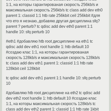
1:1, на которы гарантированая скорость 256kb/s и
максимальная скорость 256kb/s tc class add dev eth0
parent 1: classid 1:1 htb rate 256kbit ceil 256kbit #для
что ето я незнаю, добавяю другая дисциплина sfq?
parent ? perturb? tc qdisc add dev eth0 parent 1:1
handle 10: sfq perturb 10
#eth1 #добавляю htb root дисциплине на eth1 tc
qdisc add dev eth1 root handle 1: htb default 10
#создаю клас 1:1, на которы гарантированая
скорость 128kb/s и максимальная скорость 128kb/s
tc class add dev eth1 parent 1: classid 1:1 htb rate
128kbit ceil 128kbit
tc qdisc add dev eth1 parent 1:1 handle 10: sfq perturb
10
#добавляю htb root дисциплине на eth2 tc qdisc add
dev eth2 root handle 1: htb default 10 #создаю клас
1:1, на которы максимальная скорость 128kb/s tc
class add dev eth2 parent 1: classid 1:1 htb rate 1kbit