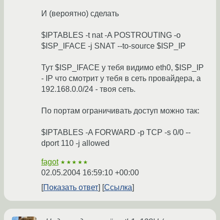
И (вероятно) сделать
$IPTABLES -t nat -A POSTROUTING -o
$ISP_IFACE -j SNAT --to-source $ISP_IP
Тут $ISP_IFACE у тебя видимо eth0, $ISP_IP
- IP что смотрит у тебя в сеть провайдера, а
192.168.0.0/24 - твоя сеть.
По портам ограничивать доступ можно так:
$IPTABLES -A FORWARD -p TCP -s 0/0 --
dport 110 -j allowed
fagot
★★★★★
02.05.2004 16:59:10 +00:00
Показать ответ
Ссылка