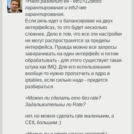
>Надо разделит её - eth1=128kb/s
гарантированая и eth2=ме
гарантированая.
Если речь идет о балансировке на двух
интерфейсах, то это будет несколько
сложнее. Дело в том, что все эти настройки
не могут распространятся за пределы
интерфейса. Правда можно все запросы
заворачивать на один интерфейс и потом
обрабатывать - для этого существует такая
штука как IMQ. Для его использования
вообще-то нужно пропатчить и ядро и
iptables, если сильно надо - придется
разбираться.
>Можно ли сделать ето без rate?
Задальжительны ли Rate?
нет, но можно сделать rate маленьким, а
CEIL большим :)
>Нужно ли в етот случае употреба