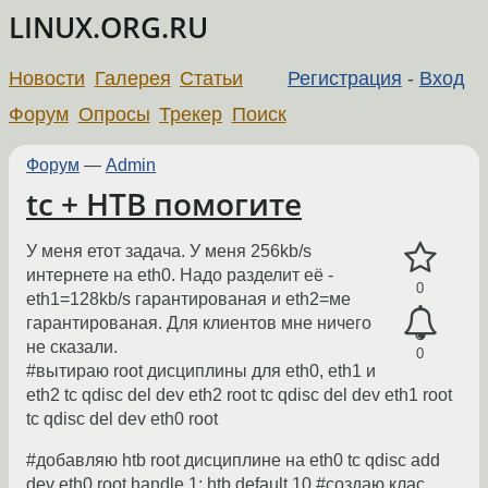
LINUX.ORG.RU
Новости
Галерея
Статьи
Регистрация
-
Вход
Форум
Опросы
Трекер
Поиск
Форум
—
Admin
tc + HTB помогите
У меня етот задача. У меня 256kb/s
интернете на eth0. Надо разделит её -
0
eth1=128kb/s гарантированая и eth2=ме
гарантированая. Для клиентов мне ничего
не сказали.
0
#вытираю root дисциплины для eth0, eth1 и
eth2 tc qdisc del dev eth2 root tc qdisc del dev eth1 root
tc qdisc del dev eth0 root
#добавляю htb root дисциплине на eth0 tc qdisc add
dev eth0 root handle 1: htb default 10 #создаю клас