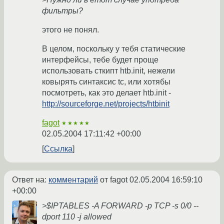
фильтры?
этого не понял.
В целом, поскольку у тебя статические
интерфейсы, тебе будет проще
использовать сткипт htb.init, нежели
ковырять синтаксис tc, или хотябы
посмотреть, как это делает htb.init -
http://sourceforge.net/projects/htbinit
fagot
★★★★★
02.05.2004 17:11:42 +00:00
Ссылка
Ответ на:
комментарий
от fagot
02.05.2004 16:59:10
+00:00
>$IPTABLES -A FORWARD -p TCP -s 0/0 --
dport 110 -j allowed