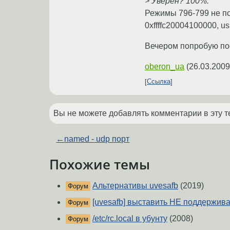
> Уверен? 100%.
Режимы 796-799 не под
0xffffc20004100000, us
Вечером попробую пост
oberon_ua
(
26.03.2009
Ссылка
Вы не можете добавлять комментарии в эту т
←
named - udp порт
Похожие темы
Альтернативы uvesafb
(2019)
Форум
[uvesafb] выставить НЕ поддержи
Форум
/etc/rc.local в убунту
(2008)
Форум