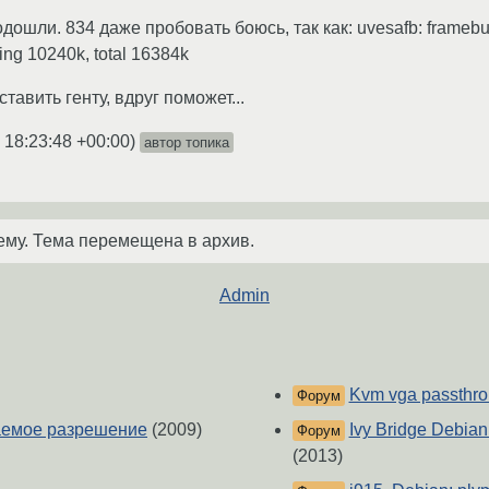
ошли. 834 даже пробовать боюсь, так как: uvesafb: framebuf
ing 10240k, total 16384k
авить генту, вдруг поможет...
 18:23:48 +00:00
)
автор топика
ему. Тема перемещена в архив.
Admin
Kvm vga passthro
Форум
ваемое разрешение
(2009)
Ivy Bridge Debia
Форум
(2013)