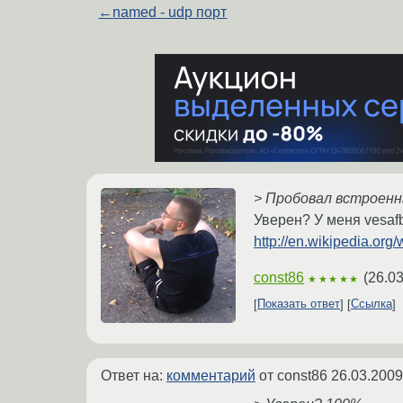
←
named - udp порт
> Пробовал встроенны
Уверен? У меня vesafb
http://en.wikipedia.o
const86
(
26.03
★★★★★
Показать ответ
Ссылка
Ответ на:
комментарий
от const86
26.03.2009