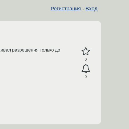
Регистрация
-
Вход
живал разрешения только до
0
0