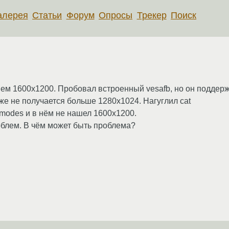
алерея
Статьи
Форум
Опросы
Трекер
Поиск
нием 1600х1200. Пробовал встроенный vesafb, но он поддер
же не получается больше 1280х1024. Нагуглил cat
vbemodes и в нём не нашел 1600х1200.
облем. В чём может быть проблема?