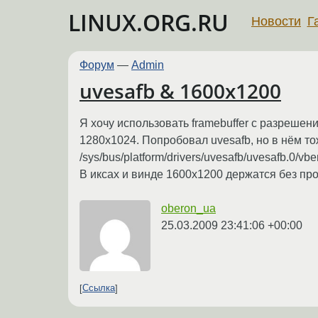
LINUX.ORG.RU
Новости
Г
Форум
—
Admin
uvesafb & 1600x1200
Я хочу использовать framebuffer с разреше
1280х1024. Попробовал uvesafb, но в нём то
/sys/bus/platform/drivers/uvesafb/uvesafb.0/
В иксах и винде 1600х1200 держатся без пр
oberon_ua
25.03.2009 23:41:06 +00:00
Ссылка