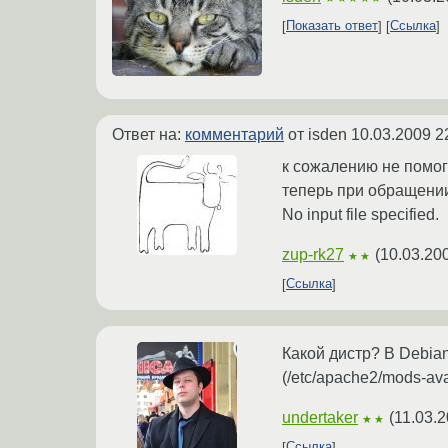
Показать ответ
Ссылка
Ответ на:
комментарий
от isden
10.03.2009 2
к сожалению не помо
теперь при обращении 
No input file specified.
zup-rk27
(
10.03.20
★★
Ссылка
Какой дистр? В Debia
(/etc/apache2/mods-ava
undertaker
(
11.03.2
★★
Ссылка