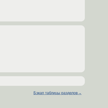
Бэкап таблицы разделов
→