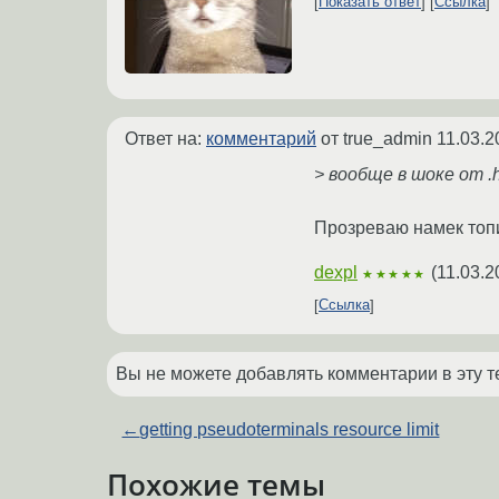
Показать ответ
Ссылка
Ответ на:
комментарий
от true_admin
11.03.2
> вообще в шоке от .h
Прозреваю намек топик
dexpl
(
11.03.2
★★★★★
Ссылка
Вы не можете добавлять комментарии в эту т
←
getting pseudoterminals resource limit
Похожие темы