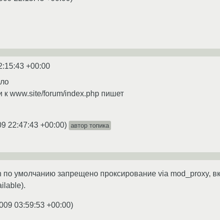
2:15:43 +00:00
гло
к www.site/forum/index.php пишет
09 22:47:43 +00:00
)
автор топика
n по умолчанию запрещено проксирование via mod_proxy, в
ilable).
009 03:59:53 +00:00
)