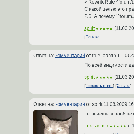
> RewriteRule ^forum/(.*
С какой целью это пра
P.S. А почему "^forum...
spirit
(
11.03.20
★★★★★
Ссылка
Ответ на:
комментарий
от true_admin
11.03.2
По всей видимости да,
spirit
(
11.03.20
★★★★★
Показать ответ
Ссылка
Ответ на:
комментарий
от spirit
11.03.2009 16
Ты знаешь, я вообще в
true_admin
(
1
★★★★★