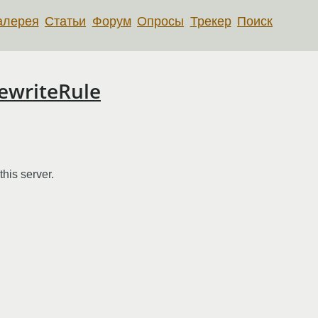
алерея
Статьи
Форум
Опросы
Трекер
Поиск
ewriteRule
his server.