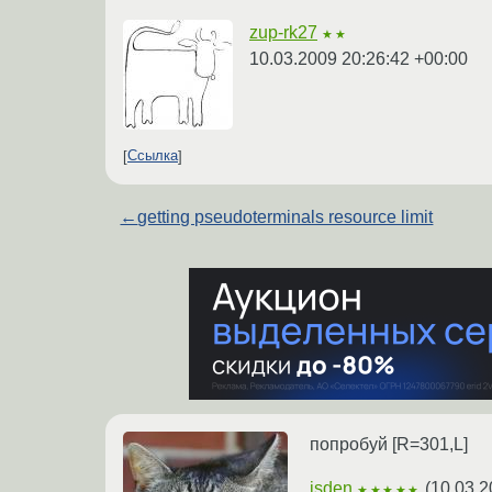
zup-rk27
★★
10.03.2009 20:26:42 +00:00
Ссылка
←
getting pseudoterminals resource limit
попробуй [R=301,L]
isden
(
10.03.2
★★★★★