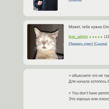
Может, тебе нужно Dir
true_admin
(
1
★★★★★
Показать ответ
Ссылка
> объясните что не та
Для начала хотелось б
> You don't have permis
Это хорошо или плохо