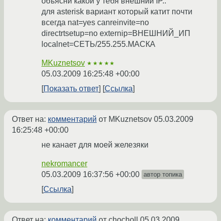
объясни какой у тебя внешний IP..
для asterisk вариант который катит почти
всегда nat=yes canreinvite=no
directrtsetup=no externip=ВНЕШНИЙ_ИП
localnet=СЕТЬ/255.255.МАСКА
MKuznetsov
★★★★★
05.03.2009 16:25:48 +00:00
Показать ответ
Ссылка
Ответ на:
комментарий
от MKuznetsov
05.03.2009
16:25:48 +00:00
не канает для моей железяки
nekromancer
05.03.2009 16:37:56 +00:00
автор топика
Ссылка
Ответ на:
комментарий
от chocholl
05.03.2009