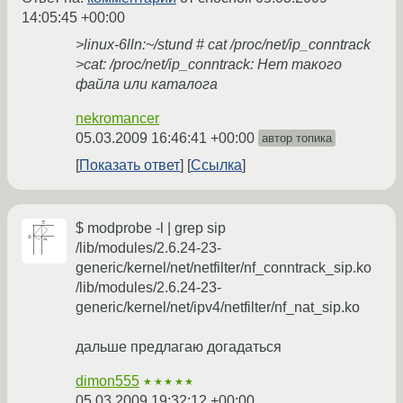
14:05:45 +00:00
>linux-6lln:~/stund # cat /proc/net/ip_conntrack
>cat: /proc/net/ip_conntrack: Нет такого
файла или каталога
nekromancer
05.03.2009 16:46:41 +00:00
автор топика
Показать ответ
Ссылка
$ modprobe -l | grep sip
/lib/modules/2.6.24-23-
generic/kernel/net/netfilter/nf_conntrack_sip.ko
/lib/modules/2.6.24-23-
generic/kernel/net/ipv4/netfilter/nf_nat_sip.ko
дальше предлагаю догадаться
dimon555
★★★★★
05.03.2009 19:32:12 +00:00