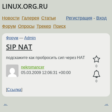
LINUX.ORG.RU
Новости
Галерея
Статьи
Регистрация
-
Вход
Форум
Опросы
Трекер
Поиск
Форум
—
Admin
SIP NAT
подскажите как пробросить сип через НАТ
0
nekromancer
05.03.2009 12:06:31 +00:00
0
Ссылка
←
→