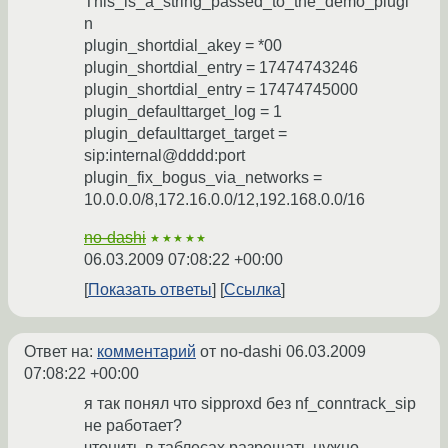
This_is_a_string_passed_to_the_demo_plugi
n
plugin_shortdial_akey = *00
plugin_shortdial_entry = 17474743246
plugin_shortdial_entry = 17474745000
plugin_defaulttarget_log = 1
plugin_defaulttarget_target =
sip:internal@dddd:port
plugin_fix_bogus_via_networks =
10.0.0.0/8,172.16.0.0/12,192.168.0.0/16
no-dashi
★★★★★
06.03.2009 07:08:22 +00:00
Показать ответы
Ссылка
Ответ на:
комментарий
от no-dashi
06.03.2009
07:08:22 +00:00
я так понял что sipproxd без nf_conntrack_sip
не работает?
чтонить в таблесах разрешать нужно