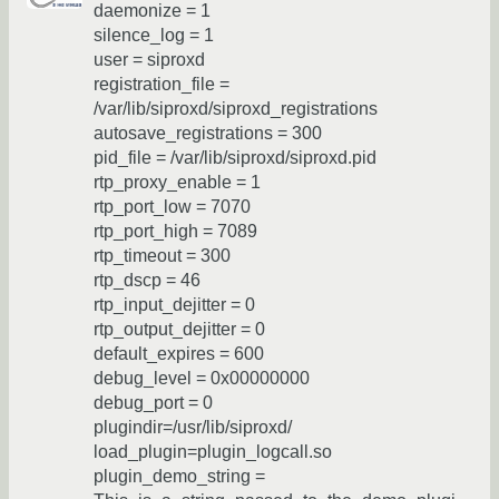
daemonize = 1
silence_log = 1
user = siproxd
registration_file =
/var/lib/siproxd/siproxd_registrations
autosave_registrations = 300
pid_file = /var/lib/siproxd/siproxd.pid
rtp_proxy_enable = 1
rtp_port_low = 7070
rtp_port_high = 7089
rtp_timeout = 300
rtp_dscp = 46
rtp_input_dejitter = 0
rtp_output_dejitter = 0
default_expires = 600
debug_level = 0x00000000
debug_port = 0
plugindir=/usr/lib/siproxd/
load_plugin=plugin_logcall.so
plugin_demo_string =