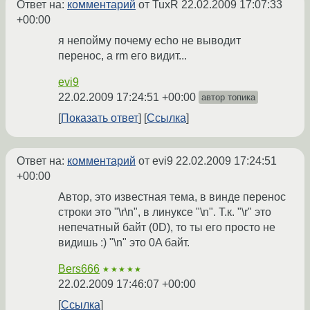
Ответ на:
комментарий
от TuxR
22.02.2009 17:07:33
+00:00
я непойму почему echo не выводит
перенос, а rm его видит...
evi9
22.02.2009 17:24:51 +00:00
автор топика
Показать ответ
Ссылка
Ответ на:
комментарий
от evi9
22.02.2009 17:24:51
+00:00
Автор, это известная тема, в винде перенос
строки это "\r\n", в линуксе "\n". Т.к. "\r" это
непечатный байт (0D), то ты его просто не
видишь :) "\n" это 0A байт.
Bers666
★★★★★
22.02.2009 17:46:07 +00:00
Ссылка