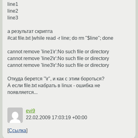
line1
line2
line3
а результат скрипта
#cat file.txt |while read -r line; do rm "$line"; done
cannot remove 'line1\r':No such file or directory
cannot remove 'line2\r':No such file or directory
cannot remove 'line3\r':No such file or directory
Откуда берется "\r", и как с этим бороться?
А если file.txt набрать в linux - ошибка не
появляется...
evi9
22.02.2009 17:03:19 +00:00
Ссылка