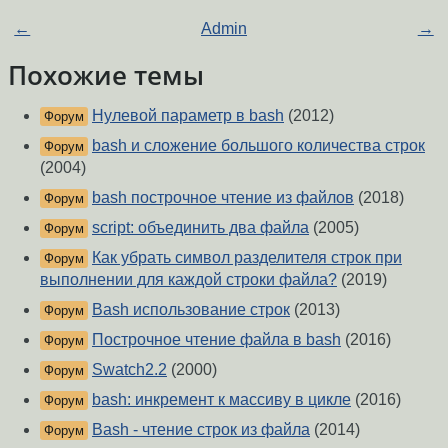
←
Admin
→
Похожие темы
Нулевой параметр в bash
(2012)
Форум
bash и сложение большого количества строк
Форум
(2004)
bash построчное чтение из файлов
(2018)
Форум
script: объединить два файла
(2005)
Форум
Как убрать символ разделителя строк при
Форум
выполнении для каждой строки файла?
(2019)
Bash использование строк
(2013)
Форум
Построчное чтение файла в bash
(2016)
Форум
Swatch2.2
(2000)
Форум
bash: инкремент к массиву в цикле
(2016)
Форум
Bash - чтение строк из файла
(2014)
Форум