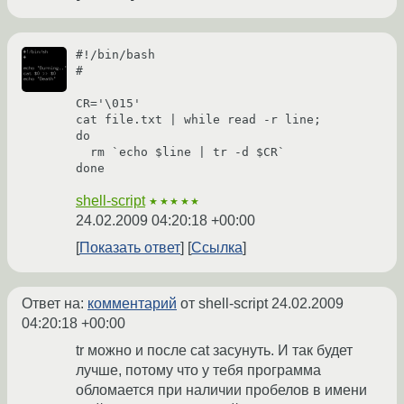
#!/bin/bash

#

CR='\015'

cat file.txt | while read -r line;

do

  rm `echo $line | tr -d $CR`

shell-script
★★★★★
24.02.2009 04:20:18 +00:00
Показать ответ
Ссылка
Ответ на:
комментарий
от shell-script
24.02.2009
04:20:18 +00:00
tr можно и после cat засунуть. И так будет
лучше, потому что у тебя программа
обломается при наличии пробелов в имени