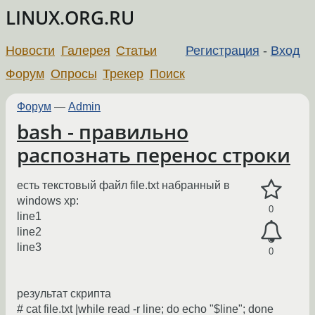
LINUX.ORG.RU
Новости
Галерея
Статьи
Регистрация
-
Вход
Форум
Опросы
Трекер
Поиск
Форум
—
Admin
bash - правильно
распознать перенос строки
есть текстовый файл file.txt набранный в
windows xp:
0
line1
line2
line3
0
результат скрипта
# cat file.txt |while read -r line; do echo "$line"; done